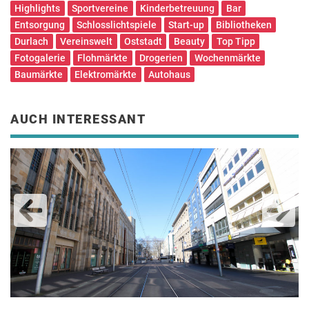
Highlights
Sportvereine
Kinderbetreuung
Bar
Entsorgung
Schlosslichtspiele
Start-up
Bibliotheken
Durlach
Vereinswelt
Oststadt
Beauty
Top Tipp
Fotogalerie
Flohmärkte
Drogerien
Wochenmärkte
Baumärkte
Elektromärkte
Autohaus
AUCH INTERESSANT