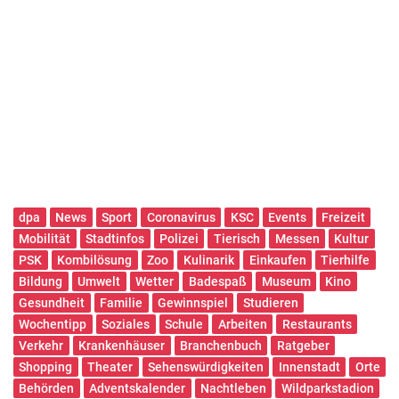
dpa
News
Sport
Coronavirus
KSC
Events
Freizeit
Mobilität
Stadtinfos
Polizei
Tierisch
Messen
Kultur
PSK
Kombilösung
Zoo
Kulinarik
Einkaufen
Tierhilfe
Bildung
Umwelt
Wetter
Badespaß
Museum
Kino
Gesundheit
Familie
Gewinnspiel
Studieren
Wochentipp
Soziales
Schule
Arbeiten
Restaurants
Verkehr
Krankenhäuser
Branchenbuch
Ratgeber
Shopping
Theater
Sehenswürdigkeiten
Innenstadt
Orte
Behörden
Adventskalender
Nachtleben
Wildparkstadion