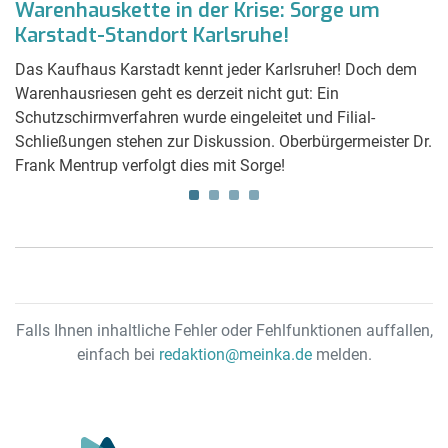
e
Warenhauskette in der Krise: Sorge um
D
Karstadt-Standort Karlsruhe!
l
Das Kaufhaus Karstadt kennt jeder Karlsruher! Doch dem
So
n
Warenhausriesen geht es derzeit nicht gut: Ein
Au
Schutzschirmverfahren wurde eingeleitet und Filial-
do
20
Schließungen stehen zur Diskussion. Oberbürgermeister Dr.
di
Frank Mentrup verfolgt dies mit Sorge!
Au
Falls Ihnen inhaltliche Fehler oder Fehlfunktionen auffallen,
einfach bei
redaktion@meinka.de
melden.