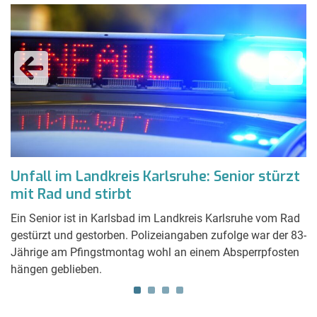
Unfall im Landkreis Karlsruhe: Senior stürzt
T
mit Rad und stirbt
W
Ein Senior ist in Karlsbad im Landkreis Karlsruhe vom Rad
Vo
n
gestürzt und gestorben. Polizeiangaben zufolge war der 83-
D
Jährige am Pfingstmontag wohl an einem Absperrpfosten
we
hängen geblieben.