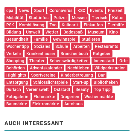
dpa
News
Sport
Coronavirus
KSC
Events
Freizeit
Mobilität
Stadtinfos
Polizei
Messen
Tierisch
Kultur
PSK
Kombilösung
Zoo
Kulinarik
Einkaufen
Tierhilfe
Bildung
Umwelt
Wetter
Badespaß
Museum
Kino
Gesundheit
Familie
Gewinnspiel
Studieren
Wochentipp
Soziales
Schule
Arbeiten
Restaurants
Verkehr
Krankenhäuser
Branchenbuch
Ratgeber
Shopping
Theater
Sehenswürdigkeiten
Innenstadt
Orte
Behörden
Adventskalender
Nachtleben
Wildparkstadion
Highlights
Sportvereine
Kinderbetreuung
Bar
Entsorgung
Schlosslichtspiele
Start-up
Bibliotheken
Durlach
Vereinswelt
Oststadt
Beauty
Top Tipp
Fotogalerie
Flohmärkte
Drogerien
Wochenmärkte
Baumärkte
Elektromärkte
Autohaus
AUCH INTERESSANT