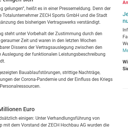
An
g gelungen“, heißt es in einer Pressemeldung. Denn der
J
te Totalunternehmer ZECH Sports GmbH und die Stadt
nu
gänzung des bisherigen Vertragswerks verständigt.
In
g steht unter Vorbehalt der Zustimmung durch den
Fa
t geraumer Zeit und waren in den letzten Wochen
We
nnbarer Dissens der Vertragsauslegung zwischen den
Me
die Auslegung der funktionalen Leistungsbeschreibung
dt.
Wi
Si
zeigten Bauablaufstörungen, strittige Nachträge,
kungen der Corona-Pandemie und der Einfluss des Kriegs
d Personalressourcen.
Millionen Euro
ndsätzlich einigen: Unter Verhandlungsführung von
rup mit dem Vorstand der ZECH Hochbau AG wurden die