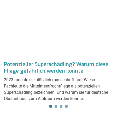
Potenzieller Superschädling? Warum diese
G
Fliege gefährlich werden könnte
i
S
2023 tauchte sie plötzlich massenhaft auf: Wieso
ie
Fachleute die Mittelmeerfruchtfliege als potenziellen
Un
Superschädling bezeichnen. Und warum sie für deutsche
Sc
Obstanbauer zum Alptraum werden könnte.
ei