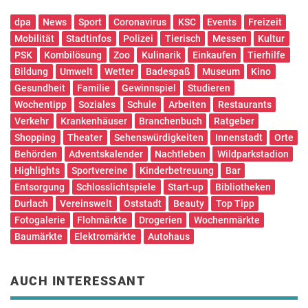
dpa
News
Sport
Coronavirus
KSC
Events
Freizeit
Mobilität
Stadtinfos
Polizei
Tierisch
Messen
Kultur
PSK
Kombilösung
Zoo
Kulinarik
Einkaufen
Tierhilfe
Bildung
Umwelt
Wetter
Badespaß
Museum
Kino
Gesundheit
Familie
Gewinnspiel
Studieren
Wochentipp
Soziales
Schule
Arbeiten
Restaurants
Verkehr
Krankenhäuser
Branchenbuch
Ratgeber
Shopping
Theater
Sehenswürdigkeiten
Innenstadt
Orte
Behörden
Adventskalender
Nachtleben
Wildparkstadion
Highlights
Sportvereine
Kinderbetreuung
Bar
Entsorgung
Schlosslichtspiele
Start-up
Bibliotheken
Durlach
Vereinswelt
Oststadt
Beauty
Top Tipp
Fotogalerie
Flohmärkte
Drogerien
Wochenmärkte
Baumärkte
Elektromärkte
Autohaus
AUCH INTERESSANT