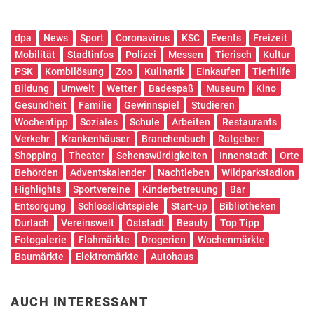
dpa
News
Sport
Coronavirus
KSC
Events
Freizeit
Mobilität
Stadtinfos
Polizei
Messen
Tierisch
Kultur
PSK
Kombilösung
Zoo
Kulinarik
Einkaufen
Tierhilfe
Bildung
Umwelt
Wetter
Badespaß
Museum
Kino
Gesundheit
Familie
Gewinnspiel
Studieren
Wochentipp
Soziales
Schule
Arbeiten
Restaurants
Verkehr
Krankenhäuser
Branchenbuch
Ratgeber
Shopping
Theater
Sehenswürdigkeiten
Innenstadt
Orte
Behörden
Adventskalender
Nachtleben
Wildparkstadion
Highlights
Sportvereine
Kinderbetreuung
Bar
Entsorgung
Schlosslichtspiele
Start-up
Bibliotheken
Durlach
Vereinswelt
Oststadt
Beauty
Top Tipp
Fotogalerie
Flohmärkte
Drogerien
Wochenmärkte
Baumärkte
Elektromärkte
Autohaus
AUCH INTERESSANT