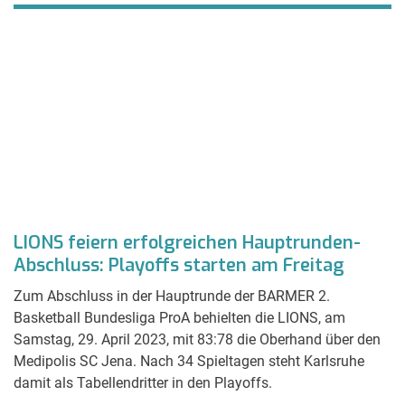
LIONS feiern erfolgreichen Hauptrunden-
F
Abschluss: Playoffs starten am Freitag
K
Zum Abschluss in der Hauptrunde der BARMER 2.
I
Basketball Bundesliga ProA behielten die LIONS, am
be
der
Samstag, 29. April 2023, mit 83:78 die Oberhand über den
Ka
zu
Medipolis SC Jena. Nach 34 Spieltagen steht Karlsruhe
in
zu
damit als Tabellendritter in den Playoffs.
be