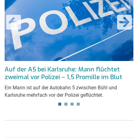
en
Auf der A5 bei Karlsruhe: Mann flüchtet
P
zweimal vor Polizei – 1,5 Promille im Blut
l
w
ge
Ein Mann ist auf der Autobahn 5 zwischen Bühl und
Karlsruhe mehrfach vor der Polizei geflüchtet.
Ei
ei
G