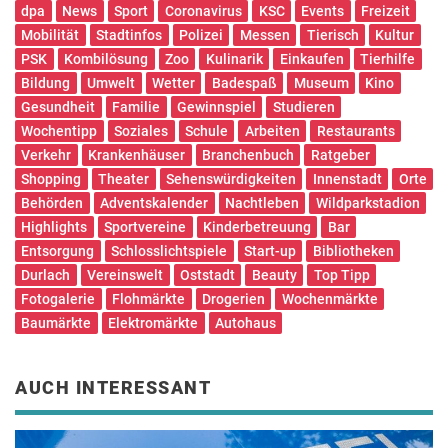
dpa
News
Sport
Coronavirus
KSC
Events
Freizeit
Mobilität
Stadtinfos
Polizei
Messen
Tierisch
Kultur
PSK
Kombilösung
Zoo
Kulinarik
Einkaufen
Tierhilfe
Bildung
Umwelt
Wetter
Badespaß
Museum
Kino
Gesundheit
Familie
Gewinnspiel
Studieren
Wochentipp
Soziales
Schule
Arbeiten
Restaurants
Verkehr
Krankenhäuser
Branchenbuch
Ratgeber
Shopping
Theater
Sehenswürdigkeiten
Innenstadt
Orte
Behörden
Adventskalender
Nachtleben
Wildparkstadion
Highlights
Sportvereine
Kinderbetreuung
Bar
Entsorgung
Schlosslichtspiele
Start-up
Bibliotheken
Durlach
Vereinswelt
Oststadt
Beauty
Top Tipp
Fotogalerie
Flohmärkte
Drogerien
Wochenmärkte
Baumärkte
Elektromärkte
Autohaus
AUCH INTERESSANT