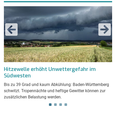
st
Hitzewelle erhöht Unwettergefahr im
W
Südwesten
B
g
Bis zu 39 Grad und kaum Abkühlung: Baden-Württemberg
schwitzt. Tropennächte und heftige Gewitter können zur
Fa
zusätzlichen Belastung werden.
Re
gl