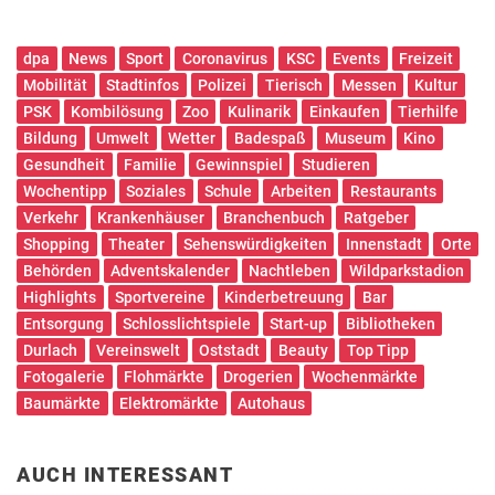
dpa
News
Sport
Coronavirus
KSC
Events
Freizeit
Mobilität
Stadtinfos
Polizei
Tierisch
Messen
Kultur
PSK
Kombilösung
Zoo
Kulinarik
Einkaufen
Tierhilfe
Bildung
Umwelt
Wetter
Badespaß
Museum
Kino
Gesundheit
Familie
Gewinnspiel
Studieren
Wochentipp
Soziales
Schule
Arbeiten
Restaurants
Verkehr
Krankenhäuser
Branchenbuch
Ratgeber
Shopping
Theater
Sehenswürdigkeiten
Innenstadt
Orte
Behörden
Adventskalender
Nachtleben
Wildparkstadion
Highlights
Sportvereine
Kinderbetreuung
Bar
Entsorgung
Schlosslichtspiele
Start-up
Bibliotheken
Durlach
Vereinswelt
Oststadt
Beauty
Top Tipp
Fotogalerie
Flohmärkte
Drogerien
Wochenmärkte
Baumärkte
Elektromärkte
Autohaus
AUCH INTERESSANT