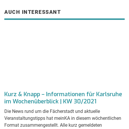
AUCH INTERESSANT
Kurz & Knapp – Informationen für Karlsruhe
D
im Wochenüberblick | KW 30/2021
i
Die News rund um die Fächerstadt und aktuelle
A
Veranstaltungstipps hat meinKA in diesem wöchentlichen
gr
Format zusammengestellt. Alle kurz gemeldeten
u