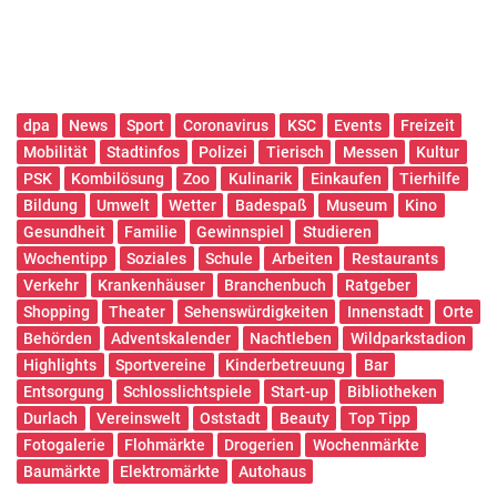
dpa
News
Sport
Coronavirus
KSC
Events
Freizeit
Mobilität
Stadtinfos
Polizei
Tierisch
Messen
Kultur
PSK
Kombilösung
Zoo
Kulinarik
Einkaufen
Tierhilfe
Bildung
Umwelt
Wetter
Badespaß
Museum
Kino
Gesundheit
Familie
Gewinnspiel
Studieren
Wochentipp
Soziales
Schule
Arbeiten
Restaurants
Verkehr
Krankenhäuser
Branchenbuch
Ratgeber
Shopping
Theater
Sehenswürdigkeiten
Innenstadt
Orte
Behörden
Adventskalender
Nachtleben
Wildparkstadion
Highlights
Sportvereine
Kinderbetreuung
Bar
Entsorgung
Schlosslichtspiele
Start-up
Bibliotheken
Durlach
Vereinswelt
Oststadt
Beauty
Top Tipp
Fotogalerie
Flohmärkte
Drogerien
Wochenmärkte
Baumärkte
Elektromärkte
Autohaus