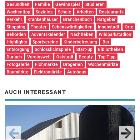
Gesundheit
Familie
Gewinnspiel
Studieren
Wochentipp
Soziales
Schule
Arbeiten
Restaurants
Verkehr
Krankenhäuser
Branchenbuch
Ratgeber
Shopping
Theater
Sehenswürdigkeiten
Innenstadt
Orte
Behörden
Adventskalender
Nachtleben
Wildparkstadion
Highlights
Sportvereine
Kinderbetreuung
Bar
Entsorgung
Schlosslichtspiele
Start-up
Bibliotheken
Durlach
Vereinswelt
Oststadt
Beauty
Top Tipp
Fotogalerie
Flohmärkte
Drogerien
Wochenmärkte
Baumärkte
Elektromärkte
Autohaus
AUCH INTERESSANT