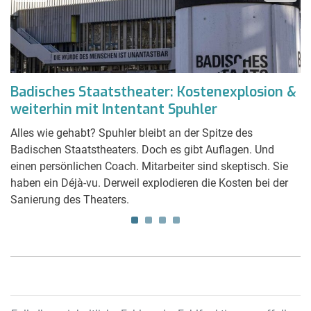
Badisches Staatstheater: Kostenexplosion &
S
weiterhin mit Intentant Spuhler
w
t
Alles wie gehabt? Spuhler bleibt an der Spitze des
B
Badischen Staatstheaters. Doch es gibt Auflagen. Und
ab
einen persönlichen Coach. Mitarbeiter sind skeptisch. Sie
is
haben ein Déjà-vu. Derweil explodieren die Kosten bei der
st
Sanierung des Theaters.