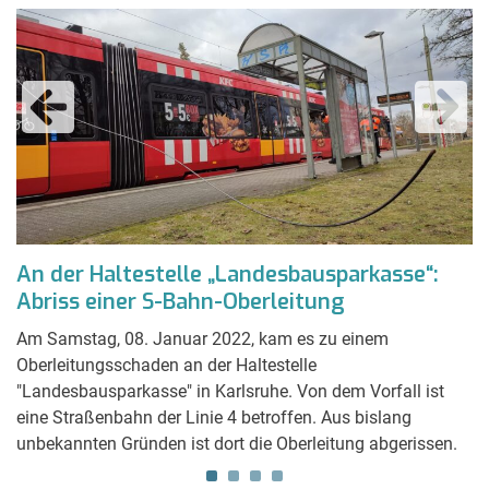
An der Haltestelle „Landesbausparkasse“:
F
Abriss einer S-Bahn-Oberleitung
K
Am Samstag, 08. Januar 2022, kam es zu einem
Am
Oberleitungsschaden an der Haltestelle
Re
"Landesbausparkasse" in Karlsruhe. Von dem Vorfall ist
Ös
eine Straßenbahn der Linie 4 betroffen. Aus bislang
Da
unbekannten Gründen ist dort die Oberleitung abgerissen.
ei