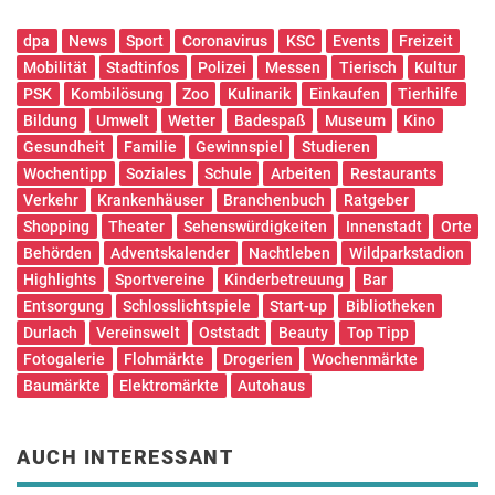
dpa
News
Sport
Coronavirus
KSC
Events
Freizeit
Mobilität
Stadtinfos
Polizei
Messen
Tierisch
Kultur
PSK
Kombilösung
Zoo
Kulinarik
Einkaufen
Tierhilfe
Bildung
Umwelt
Wetter
Badespaß
Museum
Kino
Gesundheit
Familie
Gewinnspiel
Studieren
Wochentipp
Soziales
Schule
Arbeiten
Restaurants
Verkehr
Krankenhäuser
Branchenbuch
Ratgeber
Shopping
Theater
Sehenswürdigkeiten
Innenstadt
Orte
Behörden
Adventskalender
Nachtleben
Wildparkstadion
Highlights
Sportvereine
Kinderbetreuung
Bar
Entsorgung
Schlosslichtspiele
Start-up
Bibliotheken
Durlach
Vereinswelt
Oststadt
Beauty
Top Tipp
Fotogalerie
Flohmärkte
Drogerien
Wochenmärkte
Baumärkte
Elektromärkte
Autohaus
AUCH INTERESSANT