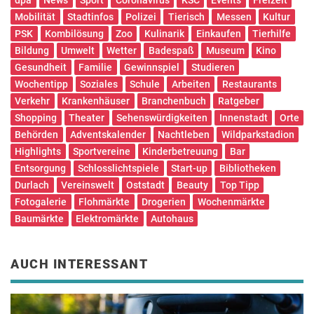
Mobilität
Stadtinfos
Polizei
Tierisch
Messen
Kultur
PSK
Kombilösung
Zoo
Kulinarik
Einkaufen
Tierhilfe
Bildung
Umwelt
Wetter
Badespaß
Museum
Kino
Gesundheit
Familie
Gewinnspiel
Studieren
Wochentipp
Soziales
Schule
Arbeiten
Restaurants
Verkehr
Krankenhäuser
Branchenbuch
Ratgeber
Shopping
Theater
Sehenswürdigkeiten
Innenstadt
Orte
Behörden
Adventskalender
Nachtleben
Wildparkstadion
Highlights
Sportvereine
Kinderbetreuung
Bar
Entsorgung
Schlosslichtspiele
Start-up
Bibliotheken
Durlach
Vereinswelt
Oststadt
Beauty
Top Tipp
Fotogalerie
Flohmärkte
Drogerien
Wochenmärkte
Baumärkte
Elektromärkte
Autohaus
AUCH INTERESSANT