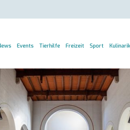
News
Events
Tierhilfe
Freizeit
Sport
Kulinari