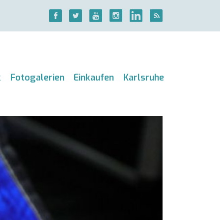
k
Fotogalerien
Einkaufen
Karlsruhe