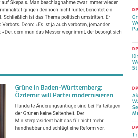
er auf Skepsis. Man beschlagnahme zwar immer wieder
iminalität gingen dennoch nicht runter, berichtet ein
D
Gr
l. Schließlich ist das Thema politisch umstritten. Er
Wü
 Verbots. Denn: «Es ist ja auch verboten, jemanden
Pa
: «Der, dem man das Messer wegnimmt, der besorgt sich
D
Ki
Wa
St
Grüne in Baden-Württemberg:
D
Özdemir will Partei modernisieren
Ak
Wa
Hunderte Änderungsanträge sind bei Parteitagen
Se
Me
der Grünen keine Seltenheit. Der
Ministerpräsident hält das für nicht mehr
D
handhabbar und schlägt eine Reform vor.
Tr