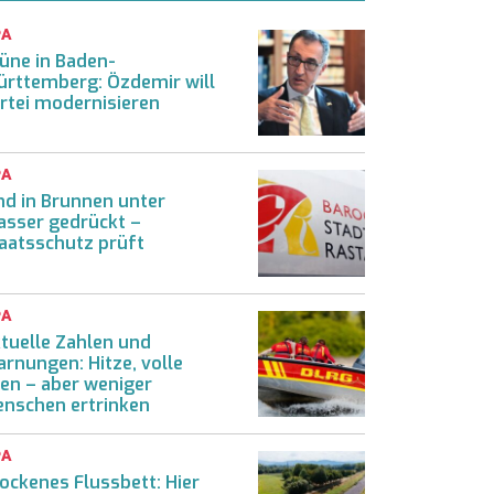
PA
üne in Baden-
rttemberg: Özdemir will
rtei modernisieren
PA
nd in Brunnen unter
sser gedrückt –
aatsschutz prüft
PA
tuelle Zahlen und
rnungen: Hitze, volle
en – aber weniger
nschen ertrinken
PA
ockenes Flussbett: Hier