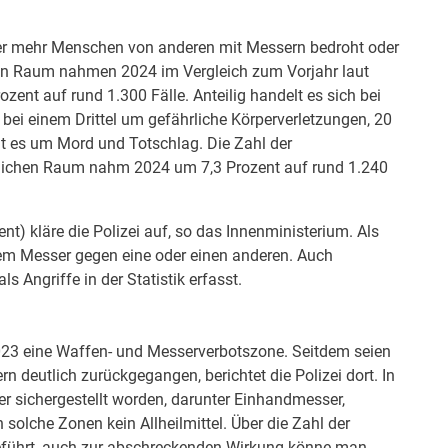
er mehr Menschen von anderen mit Messern bedroht oder
hen Raum nahmen 2024 im Vergleich zum Vorjahr laut
ozent auf rund 1.300 Fälle. Anteilig handelt es sich bei
bei einem Drittel um gefährliche Körperverletzungen, 20
ht es um Mord und Totschlag. Die Zahl der
tlichen Raum nahm 2024 um 7,3 Prozent auf rund 1.240
t) kläre die Polizei auf, so das Innenministerium. Als
inem Messer gegen eine oder einen anderen. Auch
 Angriffe in der Statistik erfasst.
2023 eine Waffen- und Messerverbotszone. Seitdem seien
 deutlich zurückgegangen, berichtet die Polizei dort. In
r sichergestellt worden, darunter Einhandmesser,
olche Zonen kein Allheilmittel. Über die Zahl der
 geführt, auch zur abschreckenden Wirkung könne man