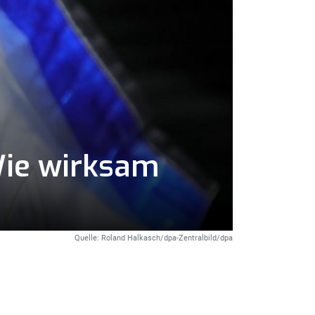
Wie wirksam
Quelle: Roland Halkasch/dpa-Zentralbild/dpa