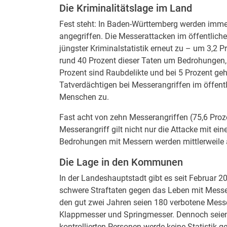
Die Kriminalitätslage im Land
Fest steht: In Baden-Württemberg werden imm
angegriffen. Die Messerattacken im öffentlic
jüngster Kriminalstatistik erneut zu – um 3,2 Pr
rund 40 Prozent dieser Taten um Bedrohungen, 
Prozent sind Raubdelikte und bei 5 Prozent ge
Tatverdächtigen bei Messerangriffen im öffen
Menschen zu.
Fast acht von zehn Messerangriffen (75,6 Prozen
Messerangriff gilt nicht nur die Attacke mit e
Bedrohungen mit Messern werden mittlerweile als
Die Lage in den Kommunen
In der Landeshauptstadt gibt es seit Februar 
schwere Straftaten gegen das Leben mit Messern
den gut zwei Jahren seien 180 verbotene Messe
Klappmesser und Springmesser. Dennoch seien s
kontrollierten Personen werde keine Statistik