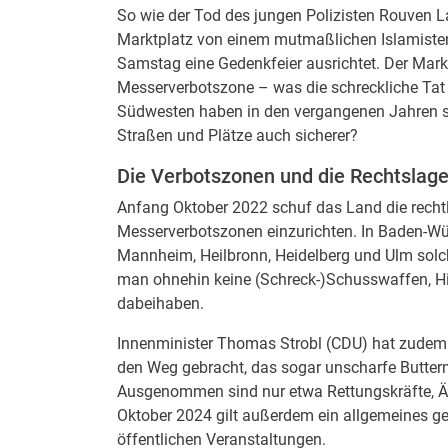
So wie der Tod des jungen Polizisten Rouven 
Marktplatz von einem mutmaßlichen Islamisten
Samstag eine Gedenkfeier ausrichtet. Der Markt
Messerverbotszone – was die schreckliche Tat 
Südwesten haben in den vergangenen Jahren so
Straßen und Plätze auch sicherer?
Die Verbotszonen und die Rechtslag
Anfang Oktober 2022 schuf das Land die rech
Messerverbotszonen einzurichten. In Baden-Wür
Mannheim, Heilbronn, Heidelberg und Ulm solc
man ohnehin keine (Schreck-)Schusswaffen, Hi
dabeihaben.
Innenminister Thomas Strobl (CDU) hat zudem 
den Weg gebracht, das sogar unscharfe Butte
Ausgenommen sind nur etwa Rettungskräfte, Ärz
Oktober 2024 gilt außerdem ein allgemeines ge
öffentlichen Veranstaltungen.