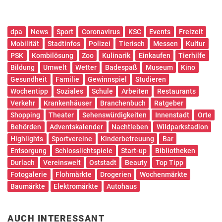
dpa
News
Sport
Coronavirus
KSC
Events
Freizeit
Mobilität
Stadtinfos
Polizei
Tierisch
Messen
Kultur
PSK
Kombilösung
Zoo
Kulinarik
Einkaufen
Tierhilfe
Bildung
Umwelt
Wetter
Badespaß
Museum
Kino
Gesundheit
Familie
Gewinnspiel
Studieren
Wochentipp
Soziales
Schule
Arbeiten
Restaurants
Verkehr
Krankenhäuser
Branchenbuch
Ratgeber
Shopping
Theater
Sehenswürdigkeiten
Innenstadt
Orte
Behörden
Adventskalender
Nachtleben
Wildparkstadion
Highlights
Sportvereine
Kinderbetreuung
Bar
Entsorgung
Schlosslichtspiele
Start-up
Bibliotheken
Durlach
Vereinswelt
Oststadt
Beauty
Top Tipp
Fotogalerie
Flohmärkte
Drogerien
Wochenmärkte
Baumärkte
Elektromärkte
Autohaus
AUCH INTERESSANT