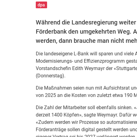
dpa
Während die Landesregierung weiter 
Förderbank den umgekehrten Weg. Ant
werden, dann brauche man nicht mehr
Die landeseigene L-Bank will sparen und viele
Modernisierungs- und Effizienzprogramm gestar
Vorstandschefin Edith Weymayr der «Stuttgarte
(Donnerstag).
Die Maßnahmen seien nun mit Aufsichtsrat und
von 2025 an die Kosten von zuletzt etwa 190 Mi
Die Zahl der Mitarbeiter soll ebenfalls sinken
derzeit 1400 Köpfen», sagte Weymayr. Dafür w
«Zudem werden wir Prozesse so automatisieren
Förderanträge sollen digital gestellt werden un
eigener Vertrag sei bis 2027 verlängert worden,