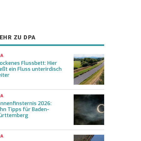
EHR ZU DPA
PA
ockenes Flussbett: Hier
ießt ein Fluss unterirdisch
iter
PA
nnenfinsternis 2026:
hn Tipps für Baden-
ürttemberg
PA