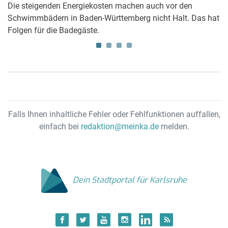
ng
Die steigenden Energiekosten machen auch vor den
Fa
ch
Schwimmbädern in Baden-Württemberg nicht Halt. Das hat
S
Folgen für die Badegäste.
st
Br
Falls Ihnen inhaltliche Fehler oder Fehlfunktionen auffallen,
einfach bei
redaktion@meinka.de
melden.
Dein Stadtportal für Karlsruhe