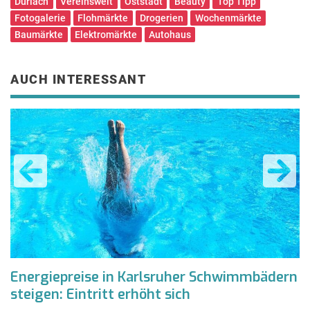
Durlach
Vereinswelt
Oststadt
Beauty
Top Tipp
Fotogalerie
Flohmärkte
Drogerien
Wochenmärkte
Baumärkte
Elektromärkte
Autohaus
AUCH INTERESSANT
Energiepreise in Karlsruher Schwimmbädern
C
steigen: Eintritt erhöht sich
r