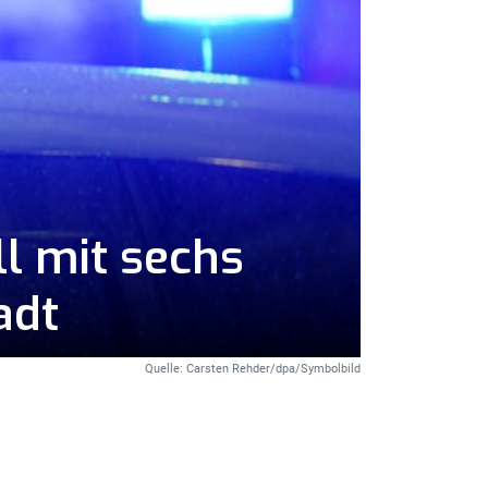
l mit sechs
adt
Quelle: Carsten Rehder/dpa/Symbolbild