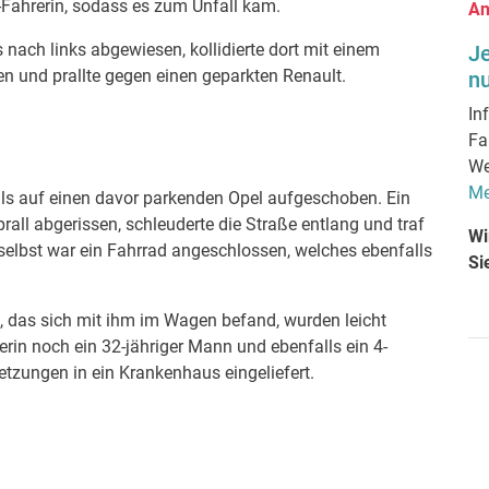
Fahrerin, sodass es zum Unfall kam.
An
ch links abgewiesen, kollidierte dort mit einem
J
en und prallte gegen einen geparkten Renault.
nu
In
Fa
We
Me
lls auf einen davor parkenden Opel aufgeschoben. Ein
rall abgerissen, schleuderte die Straße entlang und traf
Wi
 selbst war ein Fahrrad angeschlossen, welches ebenfalls
Si
d, das sich mit ihm im Wagen befand, wurden leicht
rin noch ein 32-jähriger Mann und ebenfalls ein 4-
letzungen in ein Krankenhaus eingeliefert.