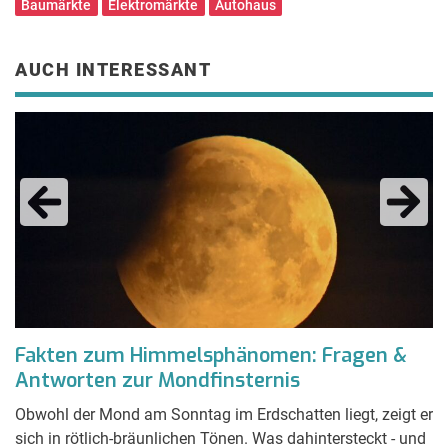
Baumärkte
Elektromärkte
Autohaus
AUCH INTERESSANT
Fakten zum Himmelsphänomen: Fragen &
A
Antworten zur Mondfinsternis
S
Obwohl der Mond am Sonntag im Erdschatten liegt, zeigt er
Wo
den
sich in rötlich-bräunlichen Tönen. Was dahintersteckt - und
J