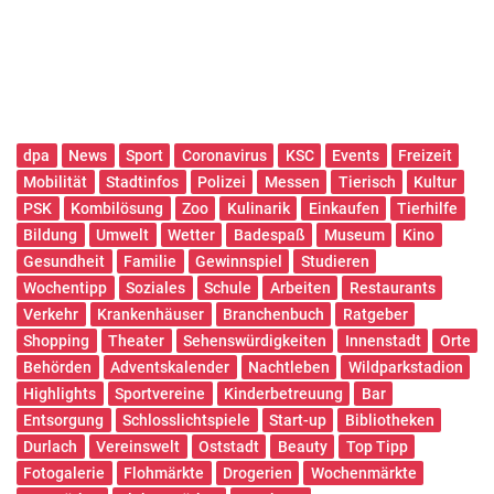
dpa
News
Sport
Coronavirus
KSC
Events
Freizeit
Mobilität
Stadtinfos
Polizei
Messen
Tierisch
Kultur
PSK
Kombilösung
Zoo
Kulinarik
Einkaufen
Tierhilfe
Bildung
Umwelt
Wetter
Badespaß
Museum
Kino
Gesundheit
Familie
Gewinnspiel
Studieren
Wochentipp
Soziales
Schule
Arbeiten
Restaurants
Verkehr
Krankenhäuser
Branchenbuch
Ratgeber
Shopping
Theater
Sehenswürdigkeiten
Innenstadt
Orte
Behörden
Adventskalender
Nachtleben
Wildparkstadion
Highlights
Sportvereine
Kinderbetreuung
Bar
Entsorgung
Schlosslichtspiele
Start-up
Bibliotheken
Durlach
Vereinswelt
Oststadt
Beauty
Top Tipp
Fotogalerie
Flohmärkte
Drogerien
Wochenmärkte