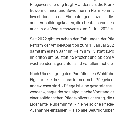
Pflegeversicherung trägt – anders als die Kran
Bewohnerinnen und Bewohner im Heim kommen 
Investitionen in den Einrichtungen hinzu. In d
auch Ausbildungskosten, die ebenfalls von de
auch in die Vergleichswerte zum 1. Juli 2023 ei
Seit 2022 gibt es neben den Zahlungen der Pfl
Reform der Ampel-Koalition zum 1. Januar 2024 
damit im ersten Jahr im Heim um 15 statt zuvor
im dritten um 50 statt 45 Prozent und ab dem v
wachsenden Eigenanteil sind vor allem höhere 
Nach Überzeugung des Paritätischen Wohlfahr
Eigenanteile dazu, dass immer mehr Pflegebedür
angewiesen sind. «Pflege ist eine gesamtgesel
werden», sagte der sozialpolitische Vorstand d
einer solidarischen Pflegevollversicherung, di
Eigenanteile übernimmt. «In eine solche Pflege
Ausnahme einzahlen – also alle Berufsgruppen