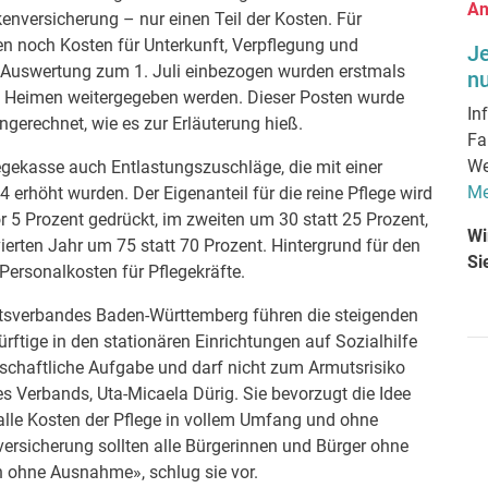
An
kenversicherung – nur einen Teil der Kosten. Für
noch Kosten für Unterkunft, Verpflegung und
J
ie Auswertung zum 1. Juli einbezogen wurden erstmals
nu
n Heimen weitergegeben werden. Dieser Posten wurde
In
ngerechnet, wie es zur Erläuterung hieß.
Fa
We
egekasse auch Entlastungszuschläge, die mit einer
Me
erhöht wurden. Der Eigenanteil für die reine Pflege wird
 5 Prozent gedrückt, im zweiten um 30 statt 25 Prozent,
Wi
ierten Jahr um 75 statt 70 Prozent. Hintergrund für den
Si
Personalkosten für Pflegekräfte.
tsverbandes Baden-Württemberg führen die steigenden
ftige in den stationären Einrichtungen auf Sozialhilfe
lschaftliche Aufgabe und darf nicht zum Armutsrisiko
es Verbands, Uta-Micaela Dürig. Sie bevorzugt die Idee
e alle Kosten der Pflege in vollem Umfang und ohne
versicherung sollten alle Bürgerinnen und Bürger ohne
 ohne Ausnahme», schlug sie vor.