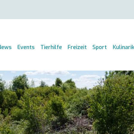
News
Events
Tierhilfe
Freizeit
Sport
Kulinari