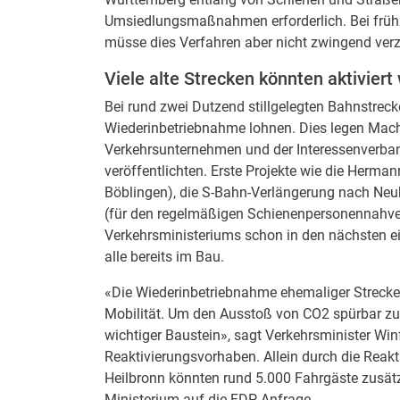
Umsiedlungsmaßnahmen erforderlich. Bei früh
müsse dies Verfahren aber nicht zwingend ver
Viele alte Strecken könnten aktivier
Bei rund zwei Dutzend stillgelegten Bahnstrec
Wiederinbetriebnahme lohnen. Dies legen Mach
Verkehrsunternehmen und der Interessenverban
veröffentlichten. Erste Projekte wie die Herma
Böblingen), die S-Bahn-Verlängerung nach Neu
(für den regelmäßigen Schienenpersonennahve
Verkehrsministeriums schon in den nächsten ein
alle bereits im Bau.
«Die Wiederinbetriebnahme ehemaliger Strecken 
Mobilität. Um den Ausstoß von CO2 spürbar zu 
wichtiger Baustein», sagt Verkehrsminister Wi
Reaktivierungsvorhaben. Allein durch die Rea
Heilbronn könnten rund 5.000 Fahrgäste zusät
Ministerium auf die FDP-Anfrage.