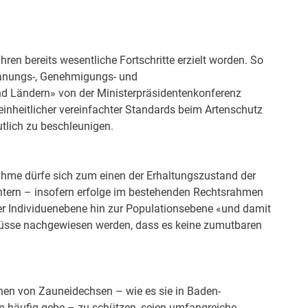
ren bereits wesentliche Fortschritte erzielt worden. So
lanungs-, Genehmigungs- und
 Ländern» von der Ministerpräsidentenkonferenz
einheitlicher vereinfachter Standards beim Artenschutz
tlich zu beschleunigen.
hme dürfe sich zum einen der Erhaltungszustand der
chtern – insofern erfolge im bestehenden Rechtsrahmen
r Individuenebene hin zur Populationsebene «und damit
müsse nachgewiesen werden, dass es keine zumutbaren
nen von Zauneidechsen – wie es sie in Baden-
 häufig gebe – zu schützen, seien umfangreiche