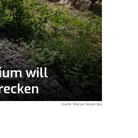
ium will
trecken
Quelle: Marijan Murat/dpa