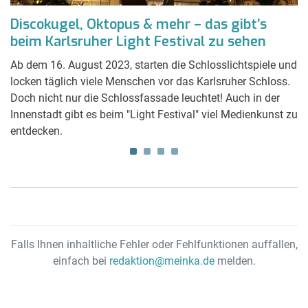
Discokugel, Oktopus & mehr – das gibt’s
N
beim Karlsruher Light Festival zu sehen
K
Ab dem 16. August 2023, starten die Schlosslichtspiele und
Na
locken täglich viele Menschen vor das Karlsruher Schloss.
Ka
Doch nicht nur die Schlossfassade leuchtet! Auch in der
Po
Innenstadt gibt es beim "Light Festival" viel Medienkunst zu
e
r
entdecken.
St
e
Falls Ihnen inhaltliche Fehler oder Fehlfunktionen auffallen,
einfach bei
redaktion@meinka.de
melden.