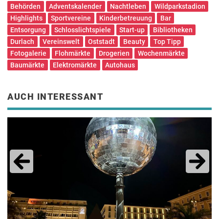
Behörden
Adventskalender
Nachtleben
Wildparkstadion
Highlights
Sportvereine
Kinderbetreuung
Bar
Entsorgung
Schlosslichtspiele
Start-up
Bibliotheken
Durlach
Vereinswelt
Oststadt
Beauty
Top Tipp
Fotogalerie
Flohmärkte
Drogerien
Wochenmärkte
Baumärkte
Elektromärkte
Autohaus
AUCH INTERESSANT