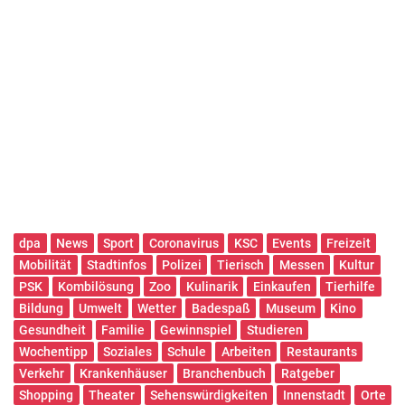
dpa
News
Sport
Coronavirus
KSC
Events
Freizeit
Mobilität
Stadtinfos
Polizei
Tierisch
Messen
Kultur
PSK
Kombilösung
Zoo
Kulinarik
Einkaufen
Tierhilfe
Bildung
Umwelt
Wetter
Badespaß
Museum
Kino
Gesundheit
Familie
Gewinnspiel
Studieren
Wochentipp
Soziales
Schule
Arbeiten
Restaurants
Verkehr
Krankenhäuser
Branchenbuch
Ratgeber
Shopping
Theater
Sehenswürdigkeiten
Innenstadt
Orte