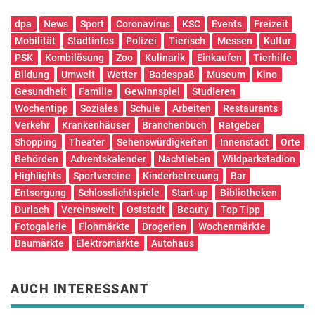
dpa
News
Sport
Coronavirus
KSC
Events
Freizeit
Mobilität
Stadtinfos
Polizei
Tierisch
Messen
Kultur
PSK
Kombilösung
Zoo
Kulinarik
Einkaufen
Tierhilfe
Bildung
Umwelt
Wetter
Badespaß
Museum
Kino
Gesundheit
Familie
Gewinnspiel
Studieren
Wochentipp
Soziales
Schule
Arbeiten
Restaurants
Verkehr
Krankenhäuser
Branchenbuch
Ratgeber
Shopping
Theater
Sehenswürdigkeiten
Innenstadt
Orte
Behörden
Adventskalender
Nachtleben
Wildparkstadion
Highlights
Sportvereine
Kinderbetreuung
Bar
Entsorgung
Schlosslichtspiele
Start-up
Bibliotheken
Durlach
Vereinswelt
Oststadt
Beauty
Top Tipp
Fotogalerie
Flohmärkte
Drogerien
Wochenmärkte
Baumärkte
Elektromärkte
Autohaus
AUCH INTERESSANT