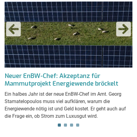
Neuer EnBW-Chef: Akzeptanz für
A
Mammutprojekt Energiewende bröckelt
ö
t,
Ein halbes Jahr ist der neue EnBW-Chef im Amt. Georg
Ob
Stamatelopoulos muss viel aufklären, warum die
mi
Energiewende nötig ist und Geld kostet. Er geht auch auf
du
die Frage ein, ob Strom zum Luxusgut wird.
D