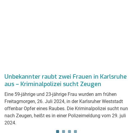
Unbekannter raubt zwei Frauen in Karlsruhe
S
aus – Kriminalpolizei sucht Zeugen
V
Eine 59-jährige und 23-jährige Frau wurden am frühen
We
Freitagmorgen, 26. Juli 2024, in der Karlsruher Weststadt
dr
offenbar Opfer eines Raubes. Die Kriminalpolizei sucht nun
ka
nach Zeugen, heißt es in einer Polizeimeldung vom 29. juli
Ze
2024.