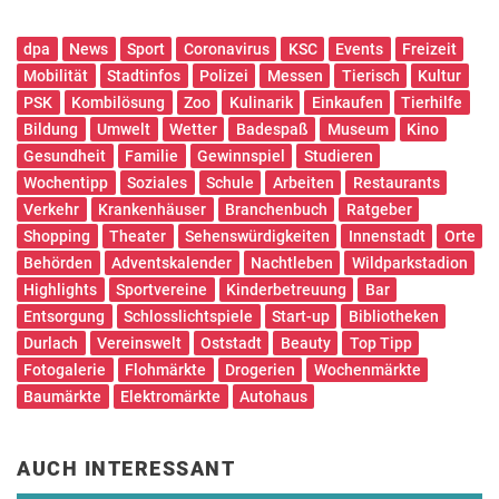
dpa
News
Sport
Coronavirus
KSC
Events
Freizeit
Mobilität
Stadtinfos
Polizei
Messen
Tierisch
Kultur
PSK
Kombilösung
Zoo
Kulinarik
Einkaufen
Tierhilfe
Bildung
Umwelt
Wetter
Badespaß
Museum
Kino
Gesundheit
Familie
Gewinnspiel
Studieren
Wochentipp
Soziales
Schule
Arbeiten
Restaurants
Verkehr
Krankenhäuser
Branchenbuch
Ratgeber
Shopping
Theater
Sehenswürdigkeiten
Innenstadt
Orte
Behörden
Adventskalender
Nachtleben
Wildparkstadion
Highlights
Sportvereine
Kinderbetreuung
Bar
Entsorgung
Schlosslichtspiele
Start-up
Bibliotheken
Durlach
Vereinswelt
Oststadt
Beauty
Top Tipp
Fotogalerie
Flohmärkte
Drogerien
Wochenmärkte
Baumärkte
Elektromärkte
Autohaus
AUCH INTERESSANT