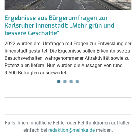
f
Ergebnisse aus Bürgerumfragen zur
V
Karlsruher Innenstadt: „Mehr grün und
s
bessere Geschäfte“
Im
v
wa
2022 wurden drei Umfragen mit Fragen zur Entwicklung der
Pl
Innenstadt gestartet. Die Ergebnisse sollen Erkenntnisse zu
K
Besuchsverhalten, wahrgenommener Attraktivität sowie zu
Pf
Potenzialen liefern. Nun wurden die Aussagen von rund
g.
9.500 Befragten ausgewertet.
Falls Ihnen inhaltliche Fehler oder Fehlfunktionen auffallen,
einfach bei
redaktion@meinka.de
melden.