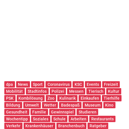
dpa
News
Sport
Coronavirus
KSC
Events
Freizeit
Mobilität
Stadtinfos
Polizei
Messen
Tierisch
Kultur
PSK
Kombilösung
Zoo
Kulinarik
Einkaufen
Tierhilfe
Bildung
Umwelt
Wetter
Badespaß
Museum
Kino
Gesundheit
Familie
Gewinnspiel
Studieren
Wochentipp
Soziales
Schule
Arbeiten
Restaurants
Verkehr
Krankenhäuser
Branchenbuch
Ratgeber