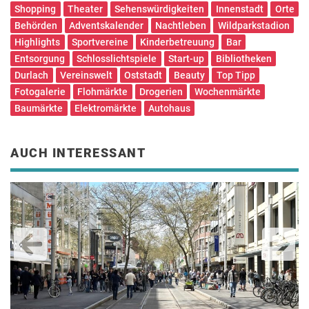
Shopping
Theater
Sehenswürdigkeiten
Innenstadt
Orte
Behörden
Adventskalender
Nachtleben
Wildparkstadion
Highlights
Sportvereine
Kinderbetreuung
Bar
Entsorgung
Schlosslichtspiele
Start-up
Bibliotheken
Durlach
Vereinswelt
Oststadt
Beauty
Top Tipp
Fotogalerie
Flohmärkte
Drogerien
Wochenmärkte
Baumärkte
Elektromärkte
Autohaus
AUCH INTERESSANT