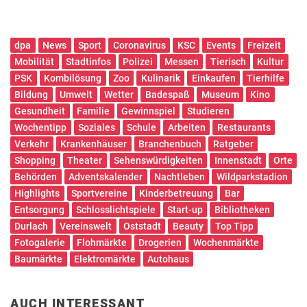
dpa
News
Sport
Coronavirus
KSC
Events
Freizeit
Mobilität
Stadtinfos
Polizei
Messen
Tierisch
Kultur
PSK
Kombilösung
Zoo
Kulinarik
Einkaufen
Tierhilfe
Bildung
Umwelt
Wetter
Badespaß
Museum
Kino
Gesundheit
Familie
Gewinnspiel
Studieren
Wochentipp
Soziales
Schule
Arbeiten
Restaurants
Verkehr
Krankenhäuser
Branchenbuch
Ratgeber
Shopping
Theater
Sehenswürdigkeiten
Innenstadt
Orte
Behörden
Adventskalender
Nachtleben
Wildparkstadion
Highlights
Sportvereine
Kinderbetreuung
Bar
Entsorgung
Schlosslichtspiele
Start-up
Bibliotheken
Durlach
Vereinswelt
Oststadt
Beauty
Top Tipp
Fotogalerie
Flohmärkte
Drogerien
Wochenmärkte
Baumärkte
Elektromärkte
Autohaus
AUCH INTERESSANT