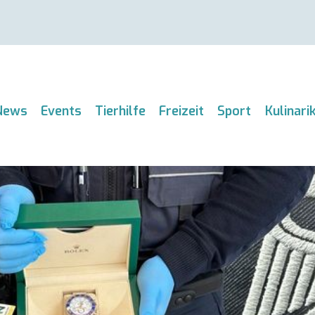
News
Events
Tierhilfe
Freizeit
Sport
Kulinari