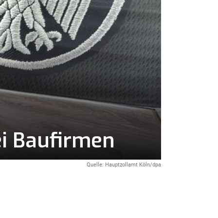
ei Baufirmen
Quelle: Hauptzollamt Köln/dpa