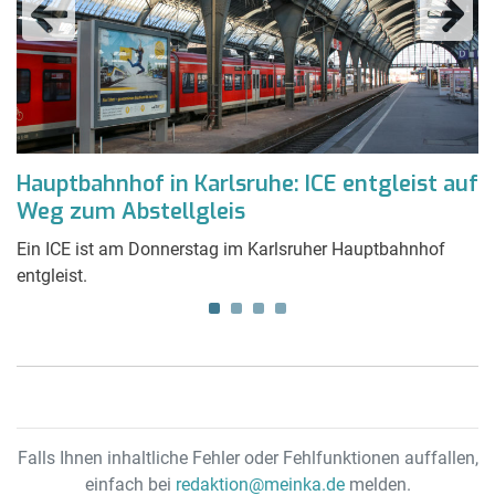
Hauptbahnhof in Karlsruhe: ICE entgleist auf
M
Weg zum Abstellgleis
h
Ein ICE ist am Donnerstag im Karlsruher Hauptbahnhof
D
entgleist.
Eh
Falls Ihnen inhaltliche Fehler oder Fehlfunktionen auffallen,
einfach bei
redaktion@meinka.de
melden.