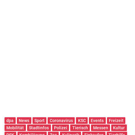
dpa
News
Sport
Coronavirus
KSC
Events
Freizeit
Mobilität
Stadtinfos
Polizei
Tierisch
Messen
Kultur
PSK
Kombilösung
Zoo
Kulinarik
Einkaufen
Tierhilfe