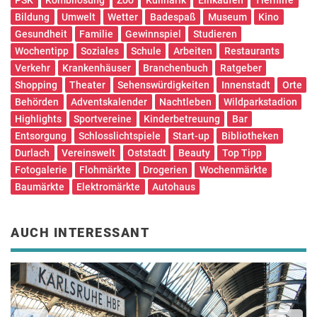
Bildung
Umwelt
Wetter
Badespaß
Museum
Kino
Gesundheit
Familie
Gewinnspiel
Studieren
Wochentipp
Soziales
Schule
Arbeiten
Restaurants
Verkehr
Krankenhäuser
Branchenbuch
Ratgeber
Shopping
Theater
Sehenswürdigkeiten
Innenstadt
Orte
Behörden
Adventskalender
Nachtleben
Wildparkstadion
Highlights
Sportvereine
Kinderbetreuung
Bar
Entsorgung
Schlosslichtspiele
Start-up
Bibliotheken
Durlach
Vereinswelt
Oststadt
Beauty
Top Tipp
Fotogalerie
Flohmärkte
Drogerien
Wochenmärkte
Baumärkte
Elektromärkte
Autohaus
AUCH INTERESSANT