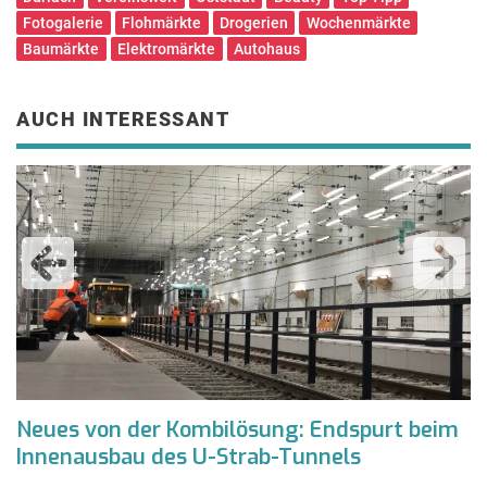
Fotogalerie
Flohmärkte
Drogerien
Wochenmärkte
Baumärkte
Elektromärkte
Autohaus
AUCH INTERESSANT
Neues von der Kombilösung: Endspurt beim
A
Innenausbau des U-Strab-Tunnels
K