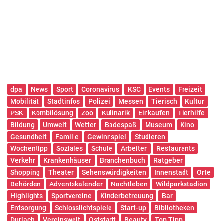
dpa
News
Sport
Coronavirus
KSC
Events
Freizeit
Mobilität
Stadtinfos
Polizei
Messen
Tierisch
Kultur
PSK
Kombilösung
Zoo
Kulinarik
Einkaufen
Tierhilfe
Bildung
Umwelt
Wetter
Badespaß
Museum
Kino
Gesundheit
Familie
Gewinnspiel
Studieren
Wochentipp
Soziales
Schule
Arbeiten
Restaurants
Verkehr
Krankenhäuser
Branchenbuch
Ratgeber
Shopping
Theater
Sehenswürdigkeiten
Innenstadt
Orte
Behörden
Adventskalender
Nachtleben
Wildparkstadion
Highlights
Sportvereine
Kinderbetreuung
Bar
Entsorgung
Schlosslichtspiele
Start-up
Bibliotheken
Durlach
Vereinswelt
Oststadt
Beauty
Top Tipp