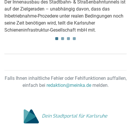
Der Innenausbau des Stadtbahn- & Straßenbahntunnels ist
Ab
auf der Zielgeraden – unabhängig davon, dass das
Re
Inbetriebnahme-Prozedere unter realen Bedingungen noch
Kr
,
seine Zeit benötigen wird, teilt die Karlsruher
vo
Schieneninfrastruktur-Gesellschaft mbH mit.
pe
Falls Ihnen inhaltliche Fehler oder Fehlfunktionen auffallen,
einfach bei
redaktion@meinka.de
melden.
Dein Stadtportal für Karlsruhe