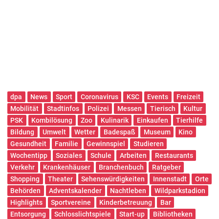
dpa
News
Sport
Coronavirus
KSC
Events
Freizeit
Mobilität
Stadtinfos
Polizei
Messen
Tierisch
Kultur
PSK
Kombilösung
Zoo
Kulinarik
Einkaufen
Tierhilfe
Bildung
Umwelt
Wetter
Badespaß
Museum
Kino
Gesundheit
Familie
Gewinnspiel
Studieren
Wochentipp
Soziales
Schule
Arbeiten
Restaurants
Verkehr
Krankenhäuser
Branchenbuch
Ratgeber
Shopping
Theater
Sehenswürdigkeiten
Innenstadt
Orte
Behörden
Adventskalender
Nachtleben
Wildparkstadion
Highlights
Sportvereine
Kinderbetreuung
Bar
Entsorgung
Schlosslichtspiele
Start-up
Bibliotheken