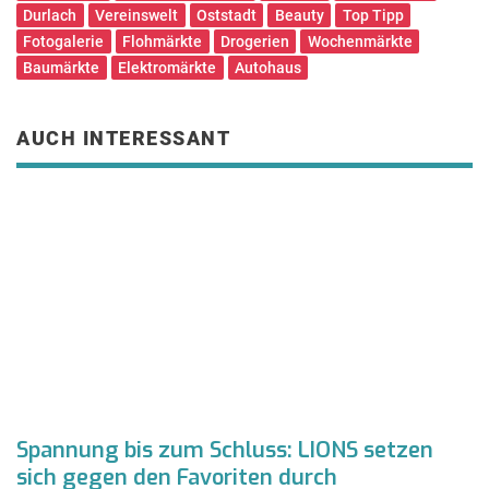
Durlach
Vereinswelt
Oststadt
Beauty
Top Tipp
Fotogalerie
Flohmärkte
Drogerien
Wochenmärkte
Baumärkte
Elektromärkte
Autohaus
AUCH INTERESSANT
Spannung bis zum Schluss: LIONS setzen
F
sich gegen den Favoriten durch
Z