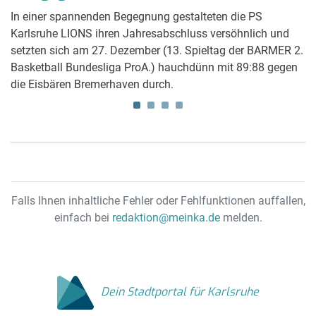
In einer spannenden Begegnung gestalteten die PS
M
Karlsruhe LIONS ihren Jahresabschluss versöhnlich und
Tr
setzten sich am 27. Dezember (13. Spieltag der BARMER 2.
mö
Basketball Bundesliga ProA.) hauchdünn mit 89:88 gegen
di
die Eisbären Bremerhaven durch.
u
Falls Ihnen inhaltliche Fehler oder Fehlfunktionen auffallen,
einfach bei
redaktion@meinka.de
melden.
Dein Stadtportal für Karlsruhe