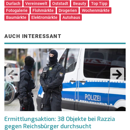
Durlach
Vereinswelt
Oststadt
Beauty
Top Tipp
Fotogalerie
Flohmärkte
Drogerien
Wochenmärkte
Baumärkte
Elektromärkte
Autohaus
AUCH INTERESSANT
Ermittlungsaktion: 38 Objekte bei Razzia
U
gegen Reichsbürger durchsucht
E