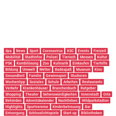
dpa
News
Sport
Coronavirus
KSC
Events
Freizeit
Mobilität
Stadtinfos
Polizei
Tierisch
Messen
Kultur
PSK
Kombilösung
Zoo
Kulinarik
Einkaufen
Tierhilfe
Bildung
Umwelt
Wetter
Badespaß
Museum
Kino
Gesundheit
Familie
Gewinnspiel
Studieren
Wochentipp
Soziales
Schule
Arbeiten
Restaurants
Verkehr
Krankenhäuser
Branchenbuch
Ratgeber
Shopping
Theater
Sehenswürdigkeiten
Innenstadt
Orte
Behörden
Adventskalender
Nachtleben
Wildparkstadion
Highlights
Sportvereine
Kinderbetreuung
Bar
Entsorgung
Schlosslichtspiele
Start-up
Bibliotheken