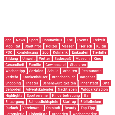
dpa
News
Sport
Coronavirus
KSC
Events
Freizeit
Mobilität
Stadtinfos
Polizei
Messen
Tierisch
Kultur
PSK
Kombilösung
Zoo
Kulinarik
Einkaufen
Tierhilfe
Bildung
Umwelt
Wetter
Badespaß
Museum
Kino
Gesundheit
Familie
Gewinnspiel
Studieren
Wochentipp
Soziales
Schule
Arbeiten
Restaurants
Verkehr
Krankenhäuser
Branchenbuch
Ratgeber
Shopping
Theater
Sehenswürdigkeiten
Innenstadt
Orte
Behörden
Adventskalender
Nachtleben
Wildparkstadion
Highlights
Sportvereine
Kinderbetreuung
Bar
Entsorgung
Schlosslichtspiele
Start-up
Bibliotheken
Durlach
Vereinswelt
Oststadt
Beauty
Top Tipp
Fotogalerie
Flohmärkte
Drogerien
Wochenmärkte