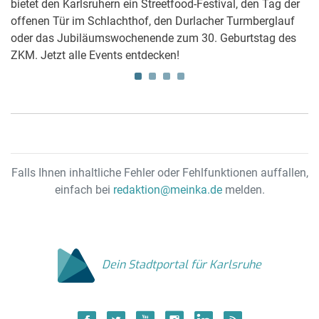
.
bietet den Karlsruhern ein Streetfood-Festival, den Tag der
in
le
offenen Tür im Schlachthof, den Durlacher Turmberglauf
So
n
oder das Jubiläumswochenende zum 30. Geburtstag des
Ha
ZKM. Jetzt alle Events entdecken!
lä
Falls Ihnen inhaltliche Fehler oder Fehlfunktionen auffallen,
einfach bei
redaktion@meinka.de
melden.
Dein Stadtportal für Karlsruhe