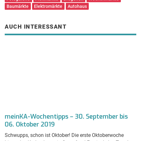
Baumärkte
Elektromärkte
Autohaus
AUCH INTERESSANT
meinKA-Wochentipps – 30. September bis
m
06. Oktober 2019
O
Schwupps, schon ist Oktober! Die erste Oktoberwoche
In