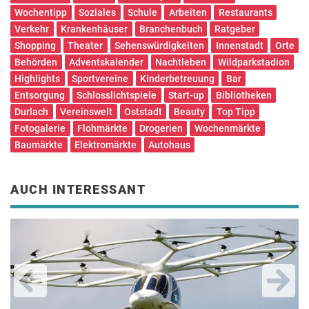
Wochentipp
Soziales
Schule
Arbeiten
Restaurants
Verkehr
Krankenhäuser
Branchenbuch
Ratgeber
Shopping
Theater
Sehenswürdigkeiten
Innenstadt
Orte
Behörden
Adventskalender
Nachtleben
Wildparkstadion
Highlights
Sportvereine
Kinderbetreuung
Bar
Entsorgung
Schlosslichtspiele
Start-up
Bibliotheken
Durlach
Vereinswelt
Oststadt
Beauty
Top Tipp
Fotogalerie
Flohmärkte
Drogerien
Wochenmärkte
Baumärkte
Elektromärkte
Autohaus
AUCH INTERESSANT