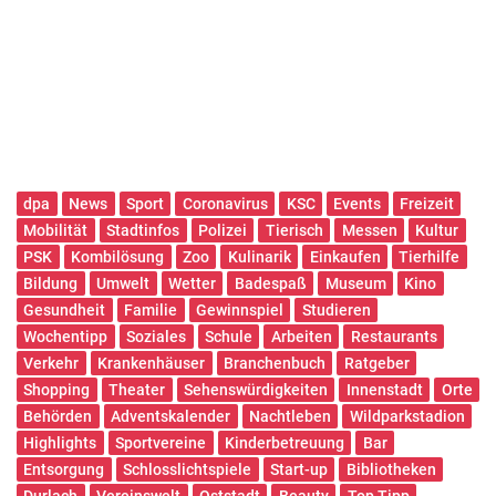
dpa
News
Sport
Coronavirus
KSC
Events
Freizeit
Mobilität
Stadtinfos
Polizei
Tierisch
Messen
Kultur
PSK
Kombilösung
Zoo
Kulinarik
Einkaufen
Tierhilfe
Bildung
Umwelt
Wetter
Badespaß
Museum
Kino
Gesundheit
Familie
Gewinnspiel
Studieren
Wochentipp
Soziales
Schule
Arbeiten
Restaurants
Verkehr
Krankenhäuser
Branchenbuch
Ratgeber
Shopping
Theater
Sehenswürdigkeiten
Innenstadt
Orte
Behörden
Adventskalender
Nachtleben
Wildparkstadion
Highlights
Sportvereine
Kinderbetreuung
Bar
Entsorgung
Schlosslichtspiele
Start-up
Bibliotheken
Durlach
Vereinswelt
Oststadt
Beauty
Top Tipp