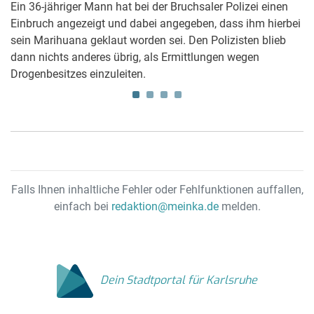
Ein 36-jähriger Mann hat bei der Bruchsaler Polizei einen
Im
n
Einbruch angezeigt und dabei angegeben, dass ihm hierbei
zw
sein Marihuana geklaut worden sei. Den Polizisten blieb
si
20
dann nichts anderes übrig, als Ermittlungen wegen
St
Drogenbesitzes einzuleiten.
vo
Falls Ihnen inhaltliche Fehler oder Fehlfunktionen auffallen,
einfach bei
redaktion@meinka.de
melden.
Dein Stadtportal für Karlsruhe