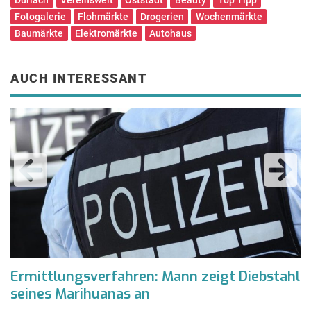
Fotogalerie
Flohmärkte
Drogerien
Wochenmärkte
Baumärkte
Elektromärkte
Autohaus
AUCH INTERESSANT
e
Ermittlungsverfahren: Mann zeigt Diebstahl
m
seines Marihuanas an
E