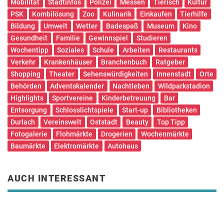
Mobilität
Stadtinfos
Polizei
Messen
Tierisch
Kultur
PSK
Kombilösung
Zoo
Kulinarik
Einkaufen
Tierhilfe
Bildung
Umwelt
Wetter
Badespaß
Museum
Kino
Gesundheit
Familie
Gewinnspiel
Studieren
Wochentipp
Soziales
Schule
Arbeiten
Restaurants
Verkehr
Krankenhäuser
Branchenbuch
Ratgeber
Shopping
Theater
Sehenswürdigkeiten
Innenstadt
Orte
Behörden
Adventskalender
Nachtleben
Wildparkstadion
Highlights
Sportvereine
Kinderbetreuung
Bar
Entsorgung
Schlosslichtspiele
Start-up
Bibliotheken
Durlach
Vereinswelt
Oststadt
Beauty
Top Tipp
Fotogalerie
Flohmärkte
Drogerien
Wochenmärkte
Baumärkte
Elektromärkte
Autohaus
AUCH INTERESSANT