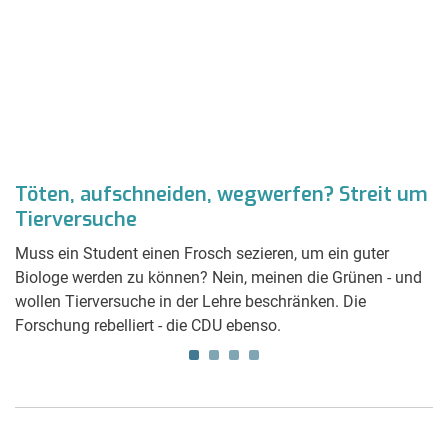
Töten, aufschneiden, wegwerfen? Streit um
B
Tierversuche
E
Muss ein Student einen Frosch sezieren, um ein guter
H
Biologe werden zu können? Nein, meinen die Grünen - und
De
wollen Tierversuche in der Lehre beschränken. Die
Pl
Forschung rebelliert - die CDU ebenso.