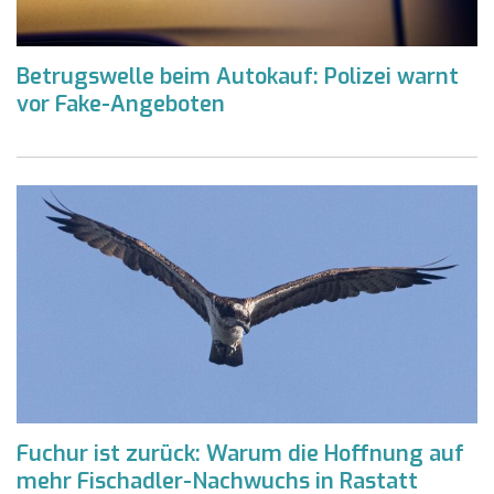
Betrugswelle beim Autokauf: Polizei warnt
vor Fake-Angeboten
Fuchur ist zurück: Warum die Hoffnung auf
mehr Fischadler-Nachwuchs in Rastatt