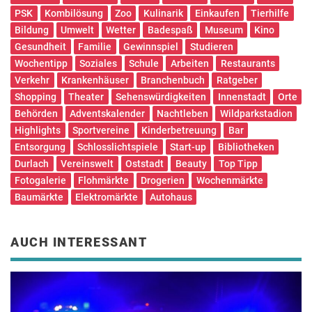
PSK
Kombilösung
Zoo
Kulinarik
Einkaufen
Tierhilfe
Bildung
Umwelt
Wetter
Badespaß
Museum
Kino
Gesundheit
Familie
Gewinnspiel
Studieren
Wochentipp
Soziales
Schule
Arbeiten
Restaurants
Verkehr
Krankenhäuser
Branchenbuch
Ratgeber
Shopping
Theater
Sehenswürdigkeiten
Innenstadt
Orte
Behörden
Adventskalender
Nachtleben
Wildparkstadion
Highlights
Sportvereine
Kinderbetreuung
Bar
Entsorgung
Schlosslichtspiele
Start-up
Bibliotheken
Durlach
Vereinswelt
Oststadt
Beauty
Top Tipp
Fotogalerie
Flohmärkte
Drogerien
Wochenmärkte
Baumärkte
Elektromärkte
Autohaus
AUCH INTERESSANT