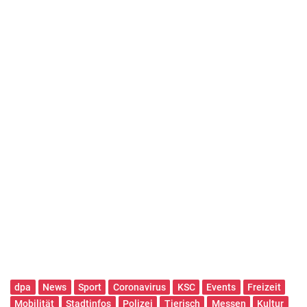
dpa
News
Sport
Coronavirus
KSC
Events
Freizeit
Mobilität
Stadtinfos
Polizei
Tierisch
Messen
Kultur