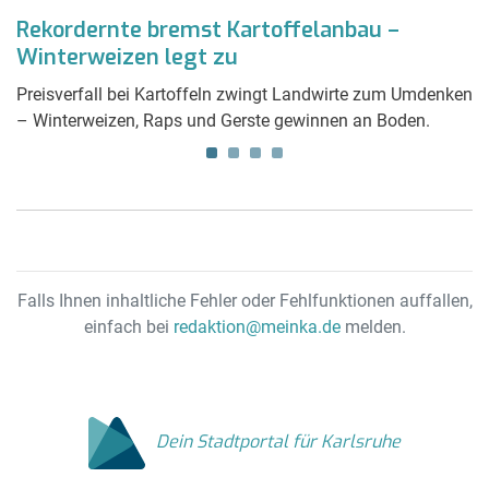
Rekordernte bremst Kartoffelanbau –
A
Winterweizen legt zu
O
Preisverfall bei Kartoffeln zwingt Landwirte zum Umdenken
B
– Winterweizen, Raps und Gerste gewinnen an Boden.
Te
und
Ge
W
Falls Ihnen inhaltliche Fehler oder Fehlfunktionen auffallen,
einfach bei
redaktion@meinka.de
melden.
Dein Stadtportal für Karlsruhe