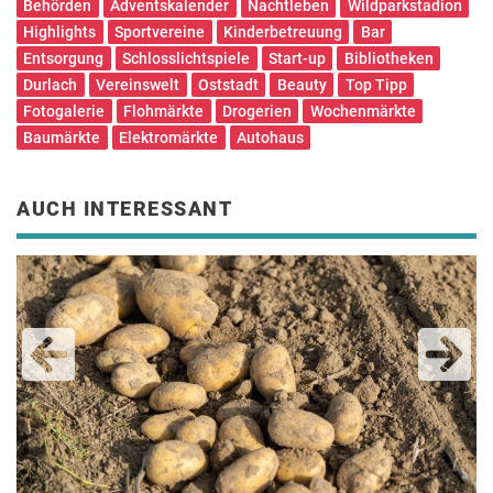
Behörden
Adventskalender
Nachtleben
Wildparkstadion
Highlights
Sportvereine
Kinderbetreuung
Bar
Entsorgung
Schlosslichtspiele
Start-up
Bibliotheken
Durlach
Vereinswelt
Oststadt
Beauty
Top Tipp
Fotogalerie
Flohmärkte
Drogerien
Wochenmärkte
Baumärkte
Elektromärkte
Autohaus
AUCH INTERESSANT