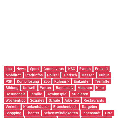
dpa
News
Sport
Coronavirus
KSC
Events
Freizeit
Mobilität
Stadtinfos
Polizei
Tierisch
Messen
Kultur
PSK
Kombilösung
Zoo
Kulinarik
Einkaufen
Tierhilfe
Bildung
Umwelt
Wetter
Badespaß
Museum
Kino
Gesundheit
Familie
Gewinnspiel
Studieren
Wochentipp
Soziales
Schule
Arbeiten
Restaurants
Verkehr
Krankenhäuser
Branchenbuch
Ratgeber
Shopping
Theater
Sehenswürdigkeiten
Innenstadt
Orte