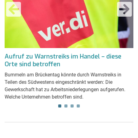
Aufruf zu Warnstreiks im Handel – diese
N
n
Orte sind betroffen
A
Ö
Bummeln am Brückentag könnte durch Warnstreiks in
Teilen des Südwestens eingeschränkt werden: Die
M
Gewerkschaft hat zu Arbeitsniederlegungen aufgerufen.
nu
Welche Unternehmen betroffen sind.
di
ge