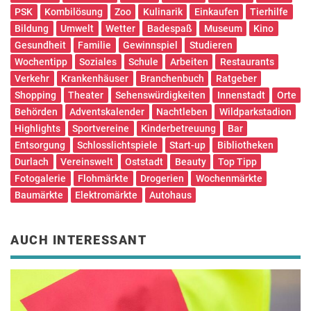
PSK
Kombilösung
Zoo
Kulinarik
Einkaufen
Tierhilfe
Bildung
Umwelt
Wetter
Badespaß
Museum
Kino
Gesundheit
Familie
Gewinnspiel
Studieren
Wochentipp
Soziales
Schule
Arbeiten
Restaurants
Verkehr
Krankenhäuser
Branchenbuch
Ratgeber
Shopping
Theater
Sehenswürdigkeiten
Innenstadt
Orte
Behörden
Adventskalender
Nachtleben
Wildparkstadion
Highlights
Sportvereine
Kinderbetreuung
Bar
Entsorgung
Schlosslichtspiele
Start-up
Bibliotheken
Durlach
Vereinswelt
Oststadt
Beauty
Top Tipp
Fotogalerie
Flohmärkte
Drogerien
Wochenmärkte
Baumärkte
Elektromärkte
Autohaus
AUCH INTERESSANT