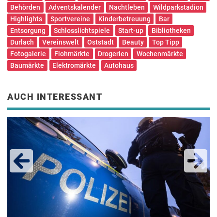
Behörden
Adventskalender
Nachtleben
Wildparkstadion
Highlights
Sportvereine
Kinderbetreuung
Bar
Entsorgung
Schlosslichtspiele
Start-up
Bibliotheken
Durlach
Vereinswelt
Oststadt
Beauty
Top Tipp
Fotogalerie
Flohmärkte
Drogerien
Wochenmärkte
Baumärkte
Elektromärkte
Autohaus
AUCH INTERESSANT