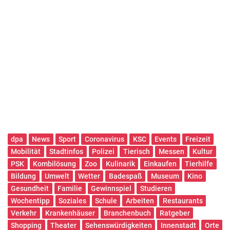
dpa
News
Sport
Coronavirus
KSC
Events
Freizeit
Mobilität
Stadtinfos
Polizei
Tierisch
Messen
Kultur
PSK
Kombilösung
Zoo
Kulinarik
Einkaufen
Tierhilfe
Bildung
Umwelt
Wetter
Badespaß
Museum
Kino
Gesundheit
Familie
Gewinnspiel
Studieren
Wochentipp
Soziales
Schule
Arbeiten
Restaurants
Verkehr
Krankenhäuser
Branchenbuch
Ratgeber
Shopping
Theater
Sehenswürdigkeiten
Innenstadt
Orte