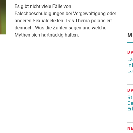
Es gibt nicht viele Fälle von
Falschbeschuldigungen bei Vergewaltigung oder
anderen Sexualdelikten. Das Thema polarisiert
dennoch. Was die Zahlen sagen und welche
Mythen sich hartnäckig halten.
M
D
La
In
La
D
St
Ge
Er
N