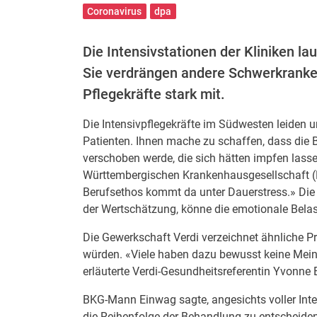
Coronavirus
dpa
Die Intensivstationen der Kliniken l
Sie verdrängen andere Schwerkranke 
Pflegekräfte stark mit.
Die Intensivpflegekräfte im Südwesten leiden 
Patienten. Ihnen mache zu schaffen, dass di
verschoben werde, die sich hätten impfen lass
Württembergischen Krankenhausgesellschaft (B
Berufsethos kommt da unter Dauerstress.» Die e
der Wertschätzung, könne die emotionale Bela
Die Gewerkschaft Verdi verzeichnet ähnliche Pr
würden. «Viele haben dazu bewusst keine Mei
erläuterte Verdi-Gesundheitsreferentin Yvonn
BKG-Mann Einwag sagte, angesichts voller Inte
die Reihenfolge der Behandlung zu entscheide