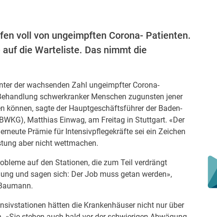
aufen voll von ungeimpften Corona- Patienten.
auf die Warteliste. Das nimmt die
unter der wachsenden Zahl ungeimpfter Corona-
e Behandlung schwerkranker Menschen zugunsten jener
en können, sagte der Hauptgeschäftsführer der Baden-
WKG), Matthias Einwag, am Freitag in Stuttgart. «Der
rneute Prämie für Intensivpflegekräfte sei ein Zeichen
stung aber nicht wettmachen.
obleme auf den Stationen, die zum Teil verdrängt
nung und sagen sich: Der Job muss getan werden»,
e Baumann.
nsivstationen hätten die Krankenhäuser nicht nur über
n. «Sie stehen auch bald vor der schwierigen Abwägung