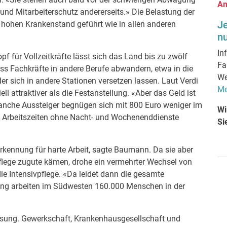
An
und Mitarbeiterschutz andererseits.» Die Belastung der
J
o hohen Krankenstand geführt wie in allen anderen
nu
In
f für Vollzeitkräfte lässt sich das Land bis zu zwölf
Fa
dass Fachkräfte in andere Berufe abwandern, etwa in die
We
der sich in andere Stationen versetzen lassen. Laut Verdi
Me
ell attraktiver als die Festanstellung. «Aber das Geld ist
anche Aussteiger begnügen sich mit 800 Euro weniger im
Wi
e Arbeitszeiten ohne Nacht- und Wochenenddienste
Si
kennung für harte Arbeit, sagte Baumann. Da sie aber
pflege zugute kämen, drohe ein vermehrter Wechsel von
ie Intensivpflege. «Da leidet dann die gesamte
ng arbeiten im Südwesten 160.000 Menschen in der
ssung. Gewerkschaft, Krankenhausgesellschaft und