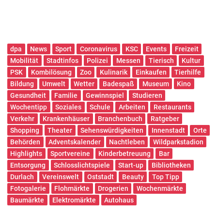
dpa
News
Sport
Coronavirus
KSC
Events
Freizeit
Mobilität
Stadtinfos
Polizei
Messen
Tierisch
Kultur
PSK
Kombilösung
Zoo
Kulinarik
Einkaufen
Tierhilfe
Bildung
Umwelt
Wetter
Badespaß
Museum
Kino
Gesundheit
Familie
Gewinnspiel
Studieren
Wochentipp
Soziales
Schule
Arbeiten
Restaurants
Verkehr
Krankenhäuser
Branchenbuch
Ratgeber
Shopping
Theater
Sehenswürdigkeiten
Innenstadt
Orte
Behörden
Adventskalender
Nachtleben
Wildparkstadion
Highlights
Sportvereine
Kinderbetreuung
Bar
Entsorgung
Schlosslichtspiele
Start-up
Bibliotheken
Durlach
Vereinswelt
Oststadt
Beauty
Top Tipp
Fotogalerie
Flohmärkte
Drogerien
Wochenmärkte
Baumärkte
Elektromärkte
Autohaus