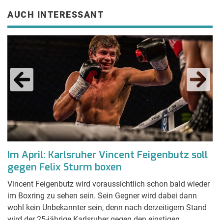
AUCH INTERESSANT
Im April: Karlsruher Vincent Feigenbutz soll
N
gegen Felix Sturm boxen
Q
Vincent Feigenbutz wird voraussichtlich schon bald wieder
Fi
auf
im Boxring zu sehen sein. Sein Gegner wird dabei dann
Fi
wohl kein Unbekannter sein, denn nach derzeitigem Stand
da
n
wird der 25-jährige Karlsruher gegen den einstigen
Ne