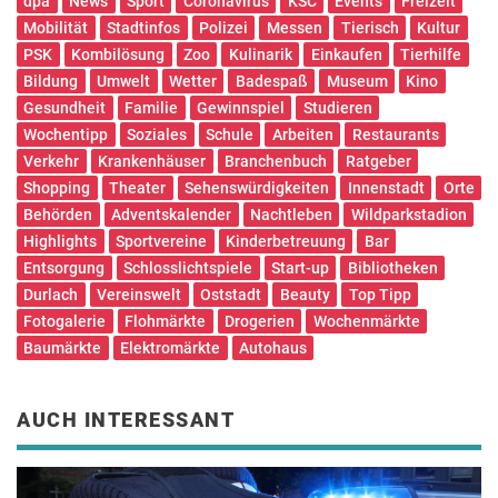
dpa
News
Sport
Coronavirus
KSC
Events
Freizeit
Mobilität
Stadtinfos
Polizei
Messen
Tierisch
Kultur
PSK
Kombilösung
Zoo
Kulinarik
Einkaufen
Tierhilfe
Bildung
Umwelt
Wetter
Badespaß
Museum
Kino
Gesundheit
Familie
Gewinnspiel
Studieren
Wochentipp
Soziales
Schule
Arbeiten
Restaurants
Verkehr
Krankenhäuser
Branchenbuch
Ratgeber
Shopping
Theater
Sehenswürdigkeiten
Innenstadt
Orte
Behörden
Adventskalender
Nachtleben
Wildparkstadion
Highlights
Sportvereine
Kinderbetreuung
Bar
Entsorgung
Schlosslichtspiele
Start-up
Bibliotheken
Durlach
Vereinswelt
Oststadt
Beauty
Top Tipp
Fotogalerie
Flohmärkte
Drogerien
Wochenmärkte
Baumärkte
Elektromärkte
Autohaus
AUCH INTERESSANT