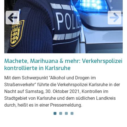
e
Machete, Marihuana & mehr: Verkehrspolizei
N
kontrollierte in Karlsruhe
d
Mit dem Schwerpunkt "Alkohol und Drogen im
Di
Straßenverkehr" führte die Verkehrspolizei Karlsruhe in der
De
Nacht auf Samstag, 30. Oktober 2021, Kontrollen im
Te
Stadtgebiet von Karlsruhe und dem südlichen Landkreis
I
durch, heißt es in einer Pressemeldung.
au