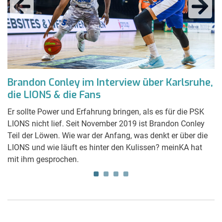
r
Brandon Conley im Interview über Karlsruhe,
K
die LIONS & die Fans
w
Er sollte Power und Erfahrung bringen, als es für die PSK
Zu
O
LIONS nicht lief. Seit November 2019 ist Brandon Conley
Su
Teil der Löwen. Wie war der Anfang, was denkt er über die
er
LIONS und wie läuft es hinter den Kulissen? meinKA hat
Ba
mit ihm gesprochen.
In