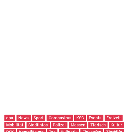
dpa
News
Sport
Coronavirus
KSC
Events
Freizeit
Mobilität
Stadtinfos
Polizei
Messen
Tierisch
Kultur
PSK
Kombilösung
Zoo
Kulinarik
Einkaufen
Tierhilfe