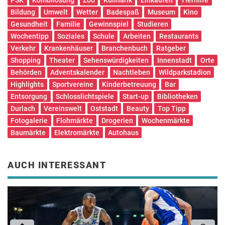
Bildung
Umwelt
Wetter
Badespaß
Museum
Kino
Gesundheit
Familie
Gewinnspiel
Studieren
Wochentipp
Soziales
Schule
Arbeiten
Restaurants
Verkehr
Krankenhäuser
Branchenbuch
Ratgeber
Shopping
Theater
Sehenswürdigkeiten
Innenstadt
Orte
Behörden
Adventskalender
Nachtleben
Wildparkstadion
Highlights
Sportvereine
Kinderbetreuung
Bar
Entsorgung
Schlosslichtspiele
Start-up
Bibliotheken
Durlach
Vereinswelt
Oststadt
Beauty
Top Tipp
Fotogalerie
Flohmärkte
Drogerien
Wochenmärkte
Baumärkte
Elektromärkte
Autohaus
AUCH INTERESSANT