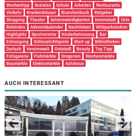
Wochentipp
Soziales
Schule
Arbeiten
Restaurants
Verkehr
Krankenhäuser
Branchenbuch
Ratgeber
Shopping
Theater
Sehenswürdigkeiten
Innenstadt
Orte
Behörden
Adventskalender
Nachtleben
Wildparkstadion
Highlights
Sportvereine
Kinderbetreuung
Bar
Entsorgung
Schlosslichtspiele
Start-up
Bibliotheken
Durlach
Vereinswelt
Oststadt
Beauty
Top Tipp
Fotogalerie
Flohmärkte
Drogerien
Wochenmärkte
Baumärkte
Elektromärkte
Autohaus
AUCH INTERESSANT