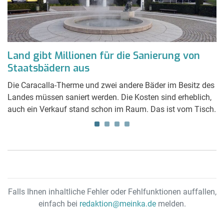
Land gibt Millionen für die Sanierung von
Z
Staatsbädern aus
Z
ü
Die Caracalla-Therme und zwei andere Bäder im Besitz des
ren
Landes müssen saniert werden. Die Kosten sind erheblich,
Ka
auch ein Verkauf stand schon im Raum. Das ist vom Tisch.
Sa
di
na
Falls Ihnen inhaltliche Fehler oder Fehlfunktionen auffallen,
einfach bei
redaktion@meinka.de
melden.