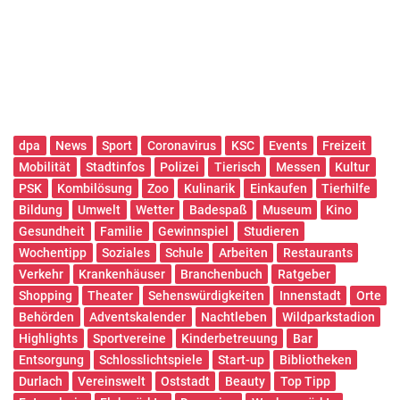
dpa
News
Sport
Coronavirus
KSC
Events
Freizeit
Mobilität
Stadtinfos
Polizei
Tierisch
Messen
Kultur
PSK
Kombilösung
Zoo
Kulinarik
Einkaufen
Tierhilfe
Bildung
Umwelt
Wetter
Badespaß
Museum
Kino
Gesundheit
Familie
Gewinnspiel
Studieren
Wochentipp
Soziales
Schule
Arbeiten
Restaurants
Verkehr
Krankenhäuser
Branchenbuch
Ratgeber
Shopping
Theater
Sehenswürdigkeiten
Innenstadt
Orte
Behörden
Adventskalender
Nachtleben
Wildparkstadion
Highlights
Sportvereine
Kinderbetreuung
Bar
Entsorgung
Schlosslichtspiele
Start-up
Bibliotheken
Durlach
Vereinswelt
Oststadt
Beauty
Top Tipp