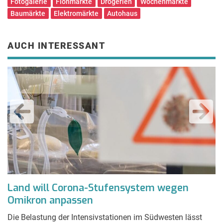
Fotogalerie
Flohmärkte
Drogerien
Wochenmärkte
Baumärkte
Elektromärkte
Autohaus
AUCH INTERESSANT
r
Land will Corona-Stufensystem wegen
K
Omikron anpassen
V
Die Belastung der Intensivstationen im Südwesten lässt
Ei