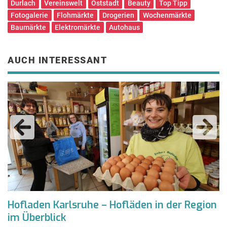
Durlach
Vereinswelt
Oststadt
Beauty
Top Tipp
Fotogalerie
Flohmärkte
Drogerien
Wochenmärkte
Baumärkte
Elektromärkte
Autohaus
AUCH INTERESSANT
Hofladen Karlsruhe – Hofläden in der Region
O
im Überblick
K