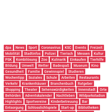
dpa
News
Sport
Coronavirus
KSC
Events
Freizeit
Mobilität
Stadtinfos
Polizei
Tierisch
Messen
Kultur
PSK
Kombilösung
Zoo
Kulinarik
Einkaufen
Tierhilfe
Bildung
Umwelt
Wetter
Badespaß
Museum
Kino
Gesundheit
Familie
Gewinnspiel
Studieren
Wochentipp
Soziales
Schule
Arbeiten
Restaurants
Verkehr
Krankenhäuser
Branchenbuch
Ratgeber
Shopping
Theater
Sehenswürdigkeiten
Innenstadt
Orte
Behörden
Adventskalender
Nachtleben
Wildparkstadion
Highlights
Sportvereine
Kinderbetreuung
Bar
Entsorgung
Schlosslichtspiele
Start-up
Bibliotheken