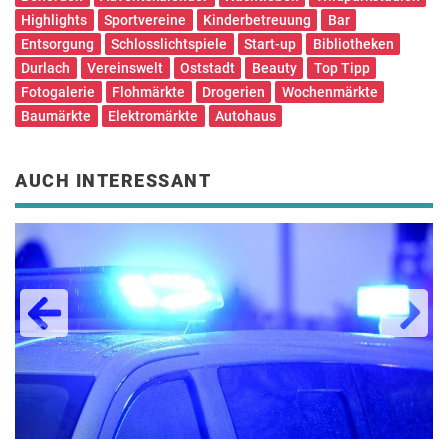
Highlights
Sportvereine
Kinderbetreuung
Bar
Entsorgung
Schlosslichtspiele
Start-up
Bibliotheken
Durlach
Vereinswelt
Oststadt
Beauty
Top Tipp
Fotogalerie
Flohmärkte
Drogerien
Wochenmärkte
Baumärkte
Elektromärkte
Autohaus
AUCH INTERESSANT