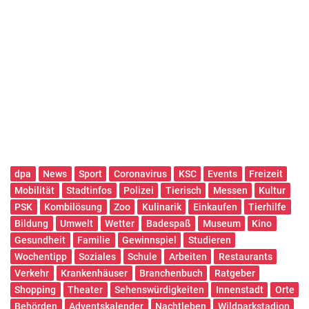
dpa
News
Sport
Coronavirus
KSC
Events
Freizeit
Mobilität
Stadtinfos
Polizei
Tierisch
Messen
Kultur
PSK
Kombilösung
Zoo
Kulinarik
Einkaufen
Tierhilfe
Bildung
Umwelt
Wetter
Badespaß
Museum
Kino
Gesundheit
Familie
Gewinnspiel
Studieren
Wochentipp
Soziales
Schule
Arbeiten
Restaurants
Verkehr
Krankenhäuser
Branchenbuch
Ratgeber
Shopping
Theater
Sehenswürdigkeiten
Innenstadt
Orte
Behörden
Adventskalender
Nachtleben
Wildparkstadion