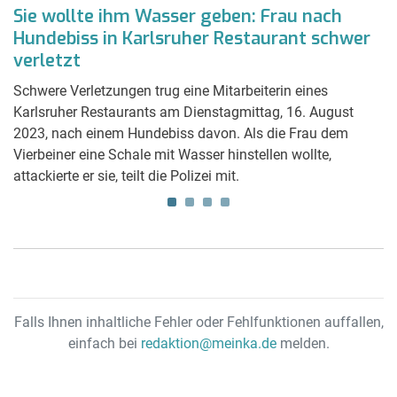
n
Sie wollte ihm Wasser geben: Frau nach
P
Hundebiss in Karlsruher Restaurant schwer
K
verletzt
Di
ne
Au
Schwere Verletzungen trug eine Mitarbeiterin eines
Ka
Karlsruher Restaurants am Dienstagmittag, 16. August
D
2023, nach einem Hundebiss davon. Als die Frau dem
Do
Vierbeiner eine Schale mit Wasser hinstellen wollte,
attackierte er sie, teilt die Polizei mit.
Falls Ihnen inhaltliche Fehler oder Fehlfunktionen auffallen,
einfach bei
redaktion@meinka.de
melden.