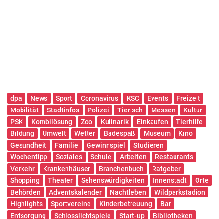
dpa
News
Sport
Coronavirus
KSC
Events
Freizeit
Mobilität
Stadtinfos
Polizei
Tierisch
Messen
Kultur
PSK
Kombilösung
Zoo
Kulinarik
Einkaufen
Tierhilfe
Bildung
Umwelt
Wetter
Badespaß
Museum
Kino
Gesundheit
Familie
Gewinnspiel
Studieren
Wochentipp
Soziales
Schule
Arbeiten
Restaurants
Verkehr
Krankenhäuser
Branchenbuch
Ratgeber
Shopping
Theater
Sehenswürdigkeiten
Innenstadt
Orte
Behörden
Adventskalender
Nachtleben
Wildparkstadion
Highlights
Sportvereine
Kinderbetreuung
Bar
Entsorgung
Schlosslichtspiele
Start-up
Bibliotheken