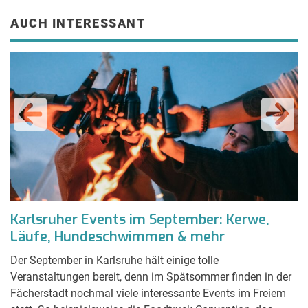
AUCH INTERESSANT
Karlsruher Events im September: Kerwe,
S
Läufe, Hundeschwimmen & mehr
b
Der September in Karlsruhe hält einige tolle
N
Veranstaltungen bereit, denn im Spätsommer finden in der
Im
Fächerstadt nochmal viele interessante Events im Freiem
sp