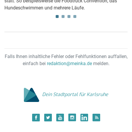
statt. So beispielsweise die Foodtruck Convention, das
Fo
Hundeschwimmen und mehrere Läufe.
nu
Fr
Falls Ihnen inhaltliche Fehler oder Fehlfunktionen auffallen,
einfach bei
redaktion@meinka.de
melden.
Dein Stadtportal für Karlsruhe