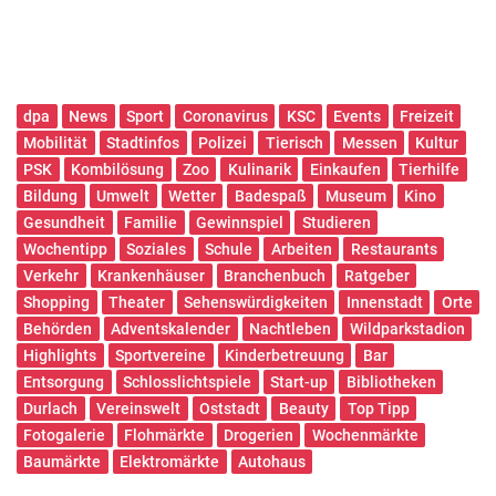
dpa
News
Sport
Coronavirus
KSC
Events
Freizeit
Mobilität
Stadtinfos
Polizei
Tierisch
Messen
Kultur
PSK
Kombilösung
Zoo
Kulinarik
Einkaufen
Tierhilfe
Bildung
Umwelt
Wetter
Badespaß
Museum
Kino
Gesundheit
Familie
Gewinnspiel
Studieren
Wochentipp
Soziales
Schule
Arbeiten
Restaurants
Verkehr
Krankenhäuser
Branchenbuch
Ratgeber
Shopping
Theater
Sehenswürdigkeiten
Innenstadt
Orte
Behörden
Adventskalender
Nachtleben
Wildparkstadion
Highlights
Sportvereine
Kinderbetreuung
Bar
Entsorgung
Schlosslichtspiele
Start-up
Bibliotheken
Durlach
Vereinswelt
Oststadt
Beauty
Top Tipp
Fotogalerie
Flohmärkte
Drogerien
Wochenmärkte
Baumärkte
Elektromärkte
Autohaus