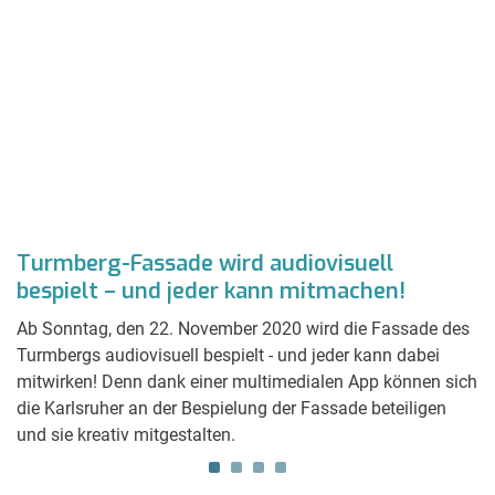
at
Turmberg-Fassade wird audiovisuell
M
bespielt – und jeder kann mitmachen!
J
Ab Sonntag, den 22. November 2020 wird die Fassade des
N
Turmbergs audiovisuell bespielt - und jeder kann dabei
de
kt
mitwirken! Denn dank einer multimedialen App können sich
N
die Karlsruher an der Bespielung der Fassade beteiligen
ei
und sie kreativ mitgestalten.
m