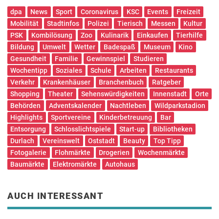
dpa
News
Sport
Coronavirus
KSC
Events
Freizeit
Mobilität
Stadtinfos
Polizei
Tierisch
Messen
Kultur
PSK
Kombilösung
Zoo
Kulinarik
Einkaufen
Tierhilfe
Bildung
Umwelt
Wetter
Badespaß
Museum
Kino
Gesundheit
Familie
Gewinnspiel
Studieren
Wochentipp
Soziales
Schule
Arbeiten
Restaurants
Verkehr
Krankenhäuser
Branchenbuch
Ratgeber
Shopping
Theater
Sehenswürdigkeiten
Innenstadt
Orte
Behörden
Adventskalender
Nachtleben
Wildparkstadion
Highlights
Sportvereine
Kinderbetreuung
Bar
Entsorgung
Schlosslichtspiele
Start-up
Bibliotheken
Durlach
Vereinswelt
Oststadt
Beauty
Top Tipp
Fotogalerie
Flohmärkte
Drogerien
Wochenmärkte
Baumärkte
Elektromärkte
Autohaus
AUCH INTERESSANT