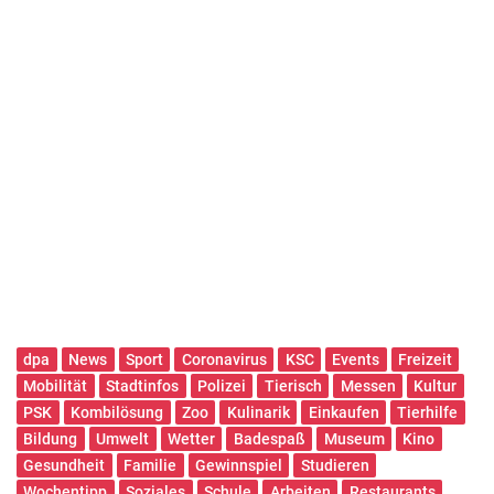
dpa
News
Sport
Coronavirus
KSC
Events
Freizeit
Mobilität
Stadtinfos
Polizei
Tierisch
Messen
Kultur
PSK
Kombilösung
Zoo
Kulinarik
Einkaufen
Tierhilfe
Bildung
Umwelt
Wetter
Badespaß
Museum
Kino
Gesundheit
Familie
Gewinnspiel
Studieren
Wochentipp
Soziales
Schule
Arbeiten
Restaurants