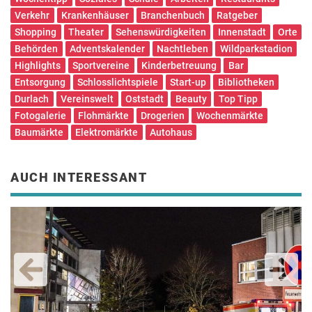
Verkehr
Krankenhäuser
Branchenbuch
Ratgeber
Shopping
Theater
Sehenswürdigkeiten
Innenstadt
Orte
Behörden
Adventskalender
Nachtleben
Wildparkstadion
Highlights
Sportvereine
Kinderbetreuung
Bar
Entsorgung
Schlosslichtspiele
Start-up
Bibliotheken
Durlach
Vereinswelt
Oststadt
Beauty
Top Tipp
Fotogalerie
Flohmärkte
Drogerien
Wochenmärkte
Baumärkte
Elektromärkte
Autohaus
AUCH INTERESSANT