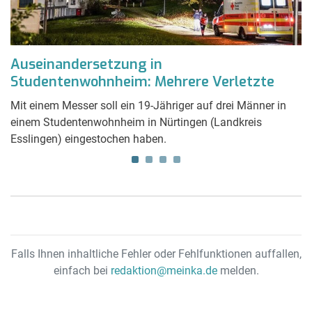
Auseinandersetzung in
M
Studentenwohnheim: Mehrere Verletzte
t
er
Mit einem Messer soll ein 19-Jähriger auf drei Männer in
A
es
einem Studentenwohnheim in Nürtingen (Landkreis
Po
Esslingen) eingestochen haben.
so
St
ei
Falls Ihnen inhaltliche Fehler oder Fehlfunktionen auffallen,
einfach bei
redaktion@meinka.de
melden.